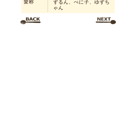
愛称
ずるん、べに子、ゆずち
ゃん