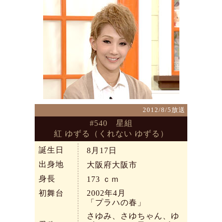
2012/8/5放送
#540 星組
紅 ゆずる（くれない ゆずる）
誕生日
8月17日
出身地
大阪府大阪市
身長
173
ｃｍ
初舞台
2002年4月
「プラハの春」
さゆみ、さゆちゃん、ゆ