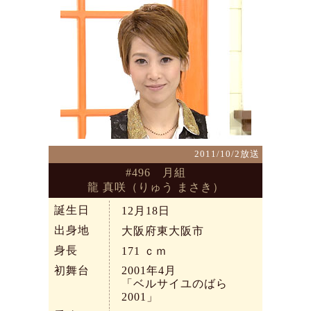
2011/10/2放送
#496 月組
龍 真咲（りゅう まさき）
誕生日
12月18日
出身地
大阪府東大阪市
身長
171
ｃｍ
初舞台
2001年4月
「ベルサイユのばら
2001」