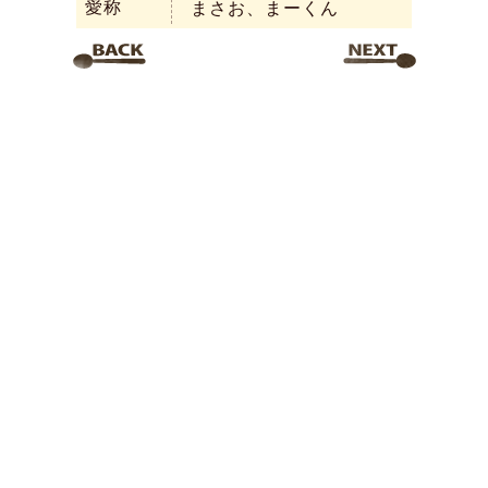
愛称
まさお、まーくん