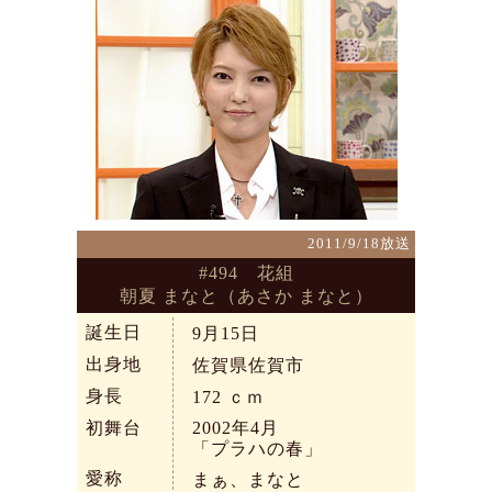
2011/9/18放送
#494 花組
朝夏 まなと（あさか まなと）
誕生日
9月15日
出身地
佐賀県佐賀市
身長
172
ｃｍ
初舞台
2002年4月
「プラハの春」
愛称
まぁ、まなと