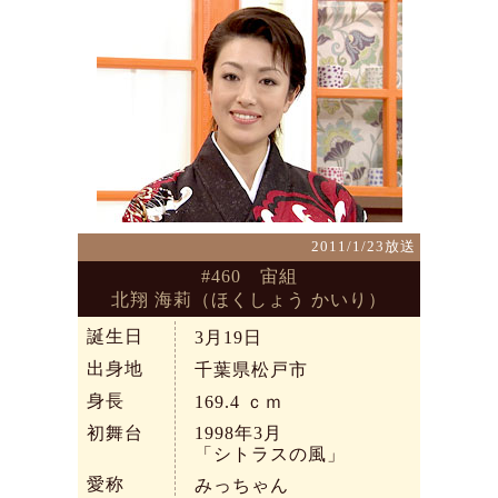
2011/1/23放送
#460 宙組
北翔 海莉（ほくしょう かいり）
誕生日
3月19日
出身地
千葉県松戸市
身長
169.4
ｃｍ
初舞台
1998年3月
「シトラスの風」
愛称
みっちゃん