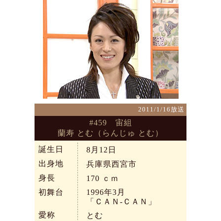
2011/1/16放送
#459 宙組
蘭寿 とむ（らんじゅ とむ）
誕生日
8月12日
出身地
兵庫県西宮市
身長
170
ｃｍ
初舞台
1996年3月
「ＣＡＮ-ＣＡＮ」
愛称
とむ