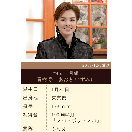
2010/12/5放送
#453 月組
青樹 泉（あおき いずみ）
誕生日
1月31日
出身地
東京都
身長
173
ｃｍ
初舞台
1999年4月
「ノバ・ボサ・ノバ」
愛称
もりえ