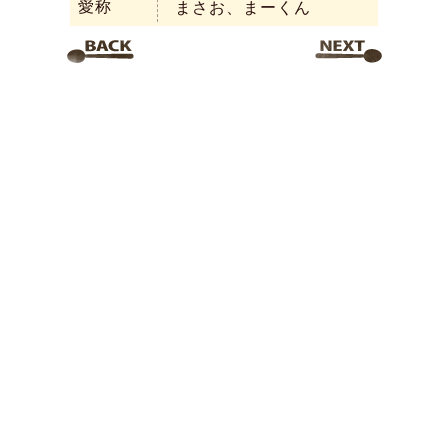
愛称
まさお、まーくん