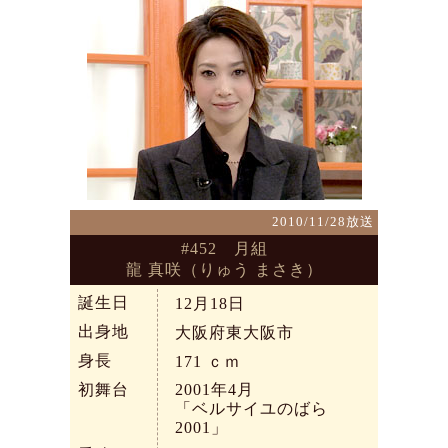
2010/11/28放送
#452 月組
龍 真咲（りゅう まさき）
誕生日
12月18日
出身地
大阪府東大阪市
身長
171
ｃｍ
初舞台
2001年4月
「ベルサイユのばら
2001」