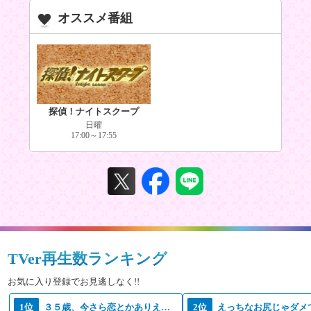
オススメ番組
探偵！ナイトスクープ
日曜
17:00～17:55
TVer再生数ランキング
お気に入り登録でお見逃しなく!!
1位
３５歳、今さら恋とかありえない
2位
えっちなお尻じゃダメ