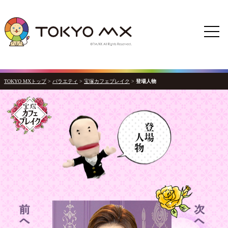
TOKYO MXトップ
>
バラエティ
>
宝塚カフェブレイク
>
登場人物