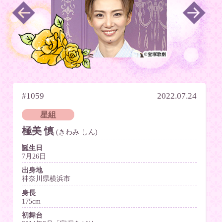
#1059
2022.07.24
星組
極美 慎
(きわみ しん)
誕生日
7月26日
出身地
神奈川県横浜市
身長
175cm
初舞台