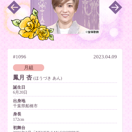
#1096
2023.04.09
月組
鳳月 杏
(ほうづき あん)
誕生日
6月20日
出身地
千葉県船橋市
身長
172cm
初舞台