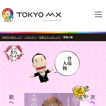
TOKYO MXトップ
>
バラエティ
>
宝塚カフェブレイク
>
登場人物