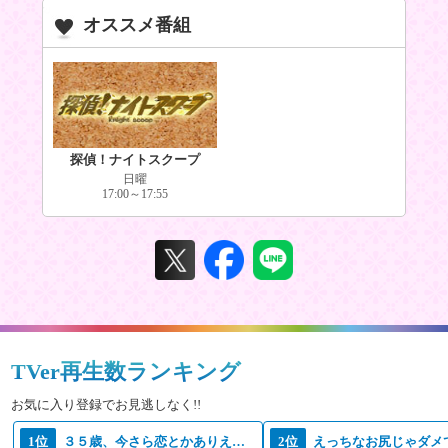
オススメ番組
探偵！ナイトスクープ
日曜
17:00～17:55
TVer再生数ランキング
お気に入り登録でお見逃しなく!!
1位
３５歳、今さら恋とかありえない
2位
えっちなお尻じゃダメ