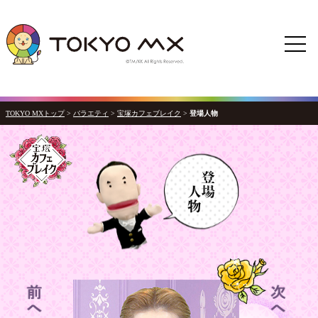
TOKYO MXトップ
>
バラエティ
>
宝塚カフェブレイク
>
登場人物