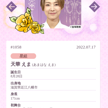
#1058
2022.07.17
星組
天華 えま
(あまはな えま)
誕生日
8月28日
出身地
滋賀県近江八幡市
身長
171cm
初舞台