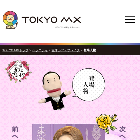
TOKYO MXトップ
>
バラエティ
>
宝塚カフェブレイク
>
登場人物