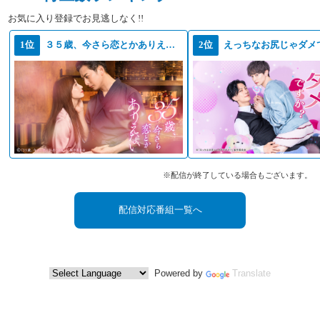
お気に入り登録でお見逃しなく!!
1位
３５歳、今さら恋とかありえない
2位
えっちなお尻じゃダメ
※配信が終了している場合もございます。
配信対応番組一覧へ
Powered by
Translate