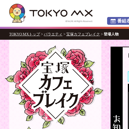
番組
TOKYO MXトップ
>
バラエティ
>
宝塚カフェブレイク
>
登場人物