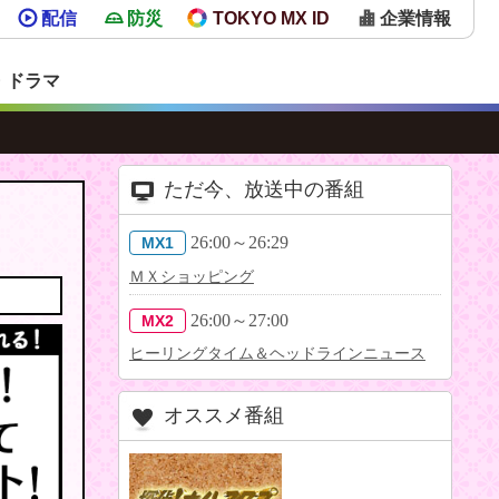
配信
防災
TOKYO MX ID
企業情報
・ドラマ
ただ今、放送中の番組
26:00～26:29
MX1
ＭＸショッピング
26:00～27:00
MX2
ヒーリングタイム＆ヘッドラインニュース
オススメ番組