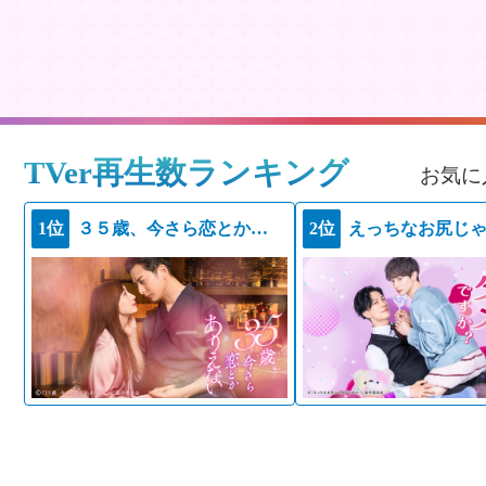
TVer再生数ランキング
お気に
1位
３５歳、今さら恋とかありえない
2位