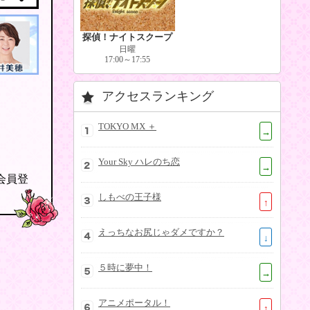
探偵！ナイトスクープ
日曜
17:00～17:55
アクセスランキング
TOKYO MX ＋
→
Your Sky ハレのち恋
→
の会員登
しもべの王子様
↑
えっちなお尻じゃダメですか？
↓
５時に夢中！
→
アニメポータル！
↑