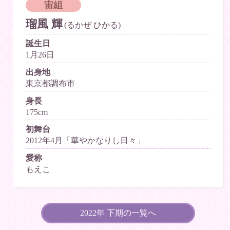
宙組
瑠風 輝
(るかぜ ひかる)
誕生日
1月26日
出身地
東京都調布市
身長
175cm
初舞台
2012年4月「華やかなりし日々」
愛称
もえこ
2022年 下期の一覧へ