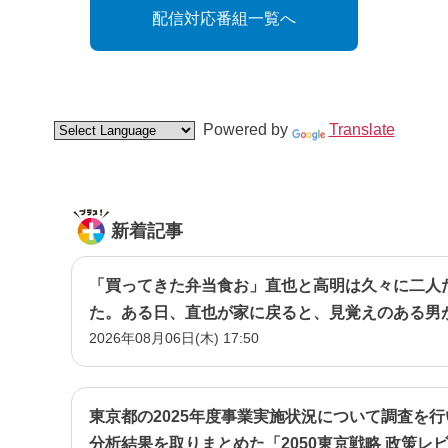
配信対応番組一覧へ
Powered by
Translate
新着記事
「買ってきた弁当食お」直也と高明は久々に二人
た。ある日、直也が家に戻ると、見覚えのある男
2026年08月06日(木) 17:50
に取り巻きだった男・立木だ―
東京都の2025年度事業実施状況について調査を
分析結果を取りまとめた「2050東京戦略 政策レ