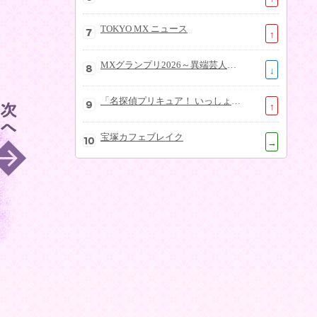
TOKYO MX ニュース
↑
MXグランプリ2026～異端芸人決定戦～
↓
「名探偵プリキュア！ いっしょになぞとき！はなまるかいけつフェスティバル！」大特集SP
↑
宝塚カフェブレイク
→