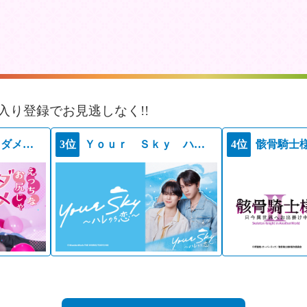
入り登録でお見逃しなく!!
えっちなお尻じゃダメですか？
3位
Ｙｏｕｒ Ｓｋｙ ハレのち恋
4位