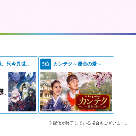
骸骨騎士様、只今異世界へお出掛け中ＩＩ
5位
カンテク～運命の愛～
※配信が終了している場合もございます。