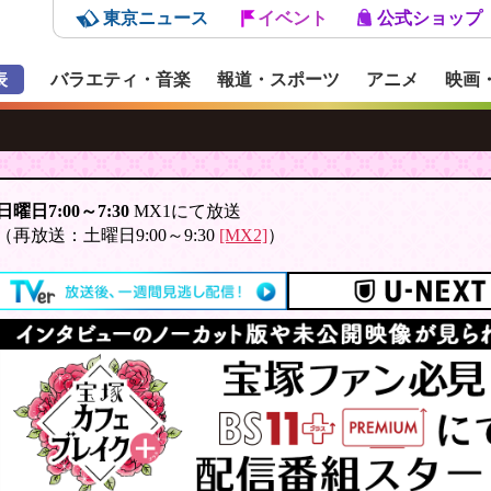
東京ニュース
イベント
公式ショップ
表
バラエティ・音楽
報道・スポーツ
アニメ
映画
日曜日7:00～7:30
MX1にて放送
（再放送：土曜日9:00～9:30
[MX2]
）