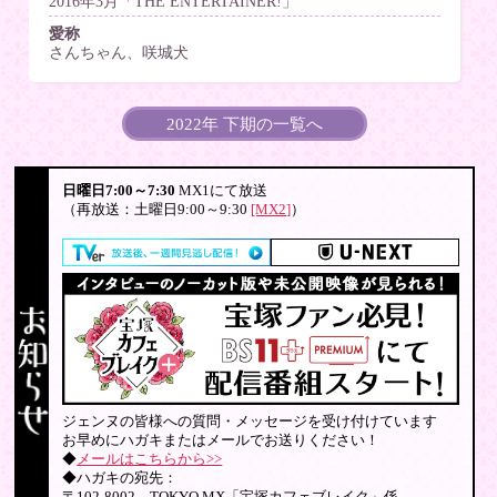
2016年3月「THE ENTERTAINER!」
愛称
さんちゃん、咲城犬
2022年 下期の一覧へ
日曜日7:00～7:30
MX1にて放送
（再放送：土曜日9:00～9:30
[MX2]
）
ジェンヌの皆様への質問・メッセージを受け付けています
お早めにハガキまたはメールでお送りください！
◆
メールはこちらから>>
◆ハガキの宛先：
〒102-8002 TOKYO MX「宝塚カフェブレイク」係