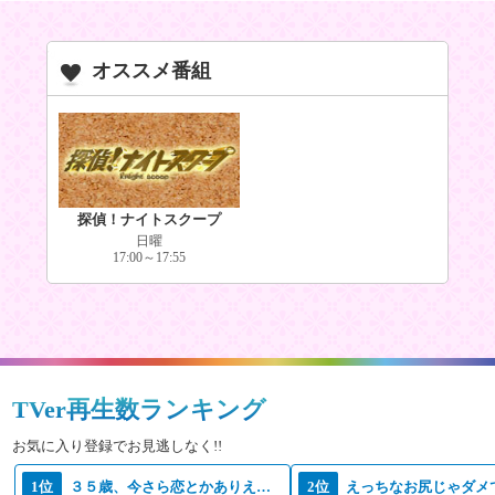
オススメ番組
探偵！ナイトスクープ
日曜
17:00～17:55
TVer再生数ランキング
お気に入り登録でお見逃しなく!!
1位
３５歳、今さら恋とかありえない
2位
えっちなお尻じゃダメ