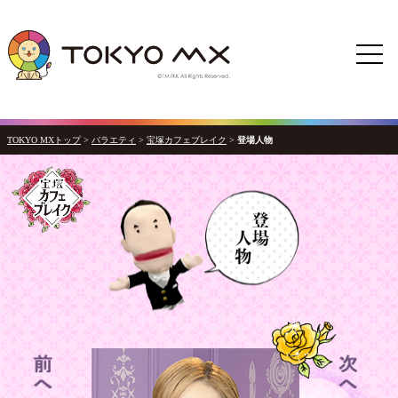
TOKYO MXトップ
>
バラエティ
>
宝塚カフェブレイク
>
登場人物