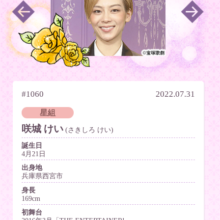
#1060
2022.07.31
星組
咲城 けい
(さきしろ けい)
誕生日
4月21日
出身地
兵庫県西宮市
身長
169cm
初舞台