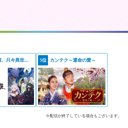
骸骨騎士様、只今異世界へお出掛け中ＩＩ
5位
カンテク～運命の愛～
※配信が終了している場合もございます。