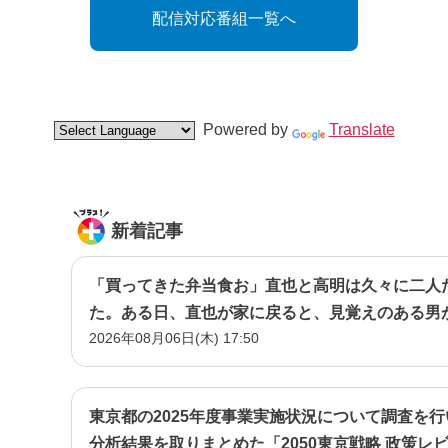
配信対応番組一覧へ
Powered by
Translate
新着記事
「買ってきた弁当食お」直也と高明は久々に二人
た。ある日、直也が家に戻ると、見覚えのある男
2026年08月06日(木) 17:50
に取り巻きだった男・立木だ―
東京都の2025年度事業実施状況について調査を
分析結果を取りまとめた「2050東京戦略 政策レ