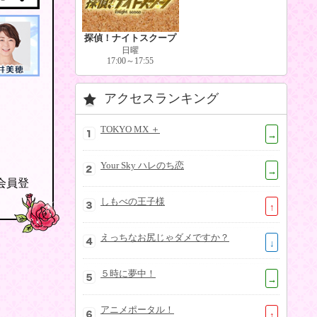
探偵！ナイトスクープ
日曜
17:00～17:55
アクセスランキング
TOKYO MX ＋
→
Your Sky ハレのち恋
→
の会員登
しもべの王子様
↑
えっちなお尻じゃダメですか？
↓
５時に夢中！
→
アニメポータル！
↑