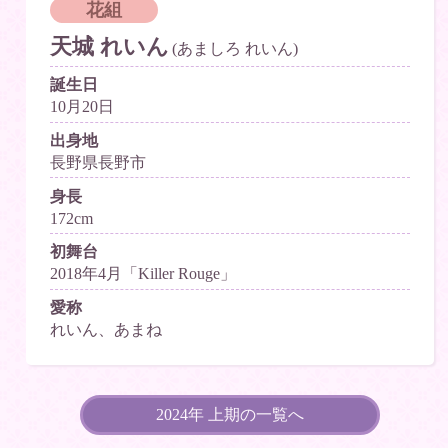
花組
天城 れいん
(あましろ れいん)
誕生日
10月20日
出身地
長野県長野市
身長
172cm
初舞台
2018年4月「Killer Rouge」
愛称
れいん、あまね
2024年 上期の一覧へ