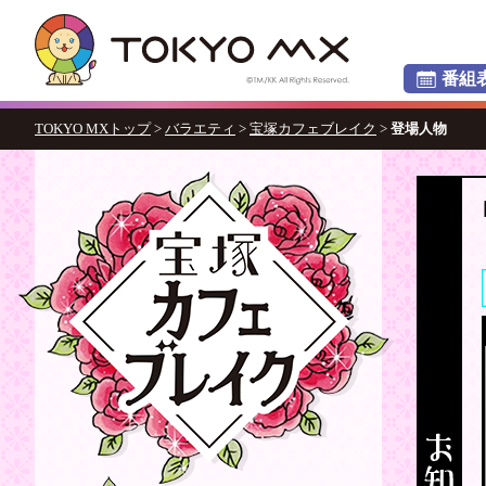
番組
TOKYO MXトップ
>
バラエティ
>
宝塚カフェブレイク
>
登場人物