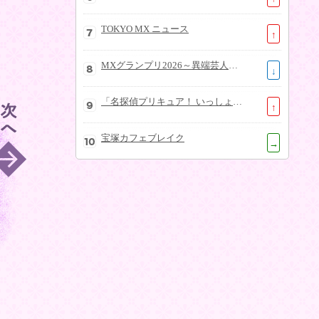
TOKYO MX ニュース
↑
MXグランプリ2026～異端芸人決定戦～
↓
「名探偵プリキュア！ いっしょになぞとき！はなまるかいけつフェスティバル！」大特集SP
↑
宝塚カフェブレイク
→