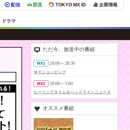
配信
防災
TOKYO MX ID
企業情報
・ドラマ
ただ今、放送中の番組
28:00～28:30
MX1
ＭＸショッピング
28:00～5:00
MX2
ヒーリングタイム＆ヘッドラインニュース
オススメ番組