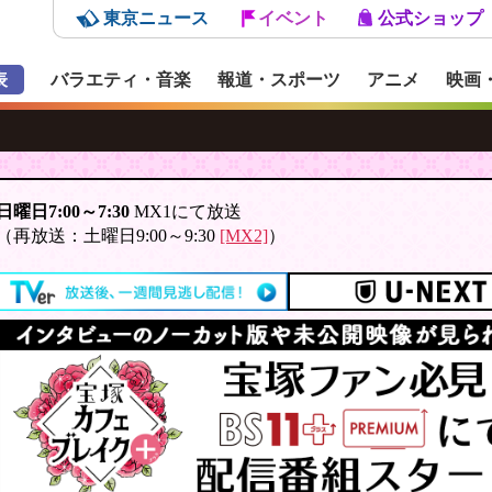
東京ニュース
イベント
公式ショップ
表
バラエティ・音楽
報道・スポーツ
アニメ
映画
日曜日7:00～7:30
MX1にて放送
（再放送：土曜日9:00～9:30
[MX2]
）