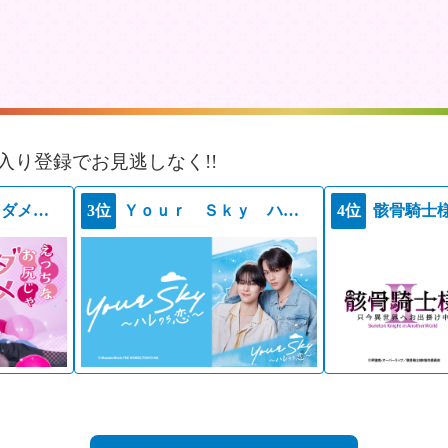
入り登録でお見逃しなく!!
えっちなお尻じゃダメですか？
3位
Ｙｏｕｒ Ｓｋｙ ハレのち恋
4位