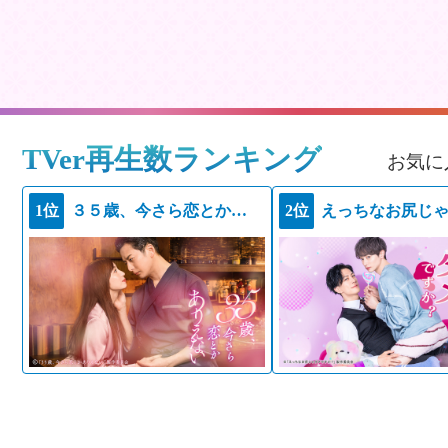
TVer再生数ランキング
お気に
1位
３５歳、今さら恋とかありえない
2位