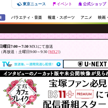
東京ニュース
イベント
公式ショップ
表
バラエティ・音楽
報道・スポーツ
アニメ
映画
日曜日7:00～7:30
MX1にて放送
（再放送：土曜日9:00～9:30
[MX2]
）