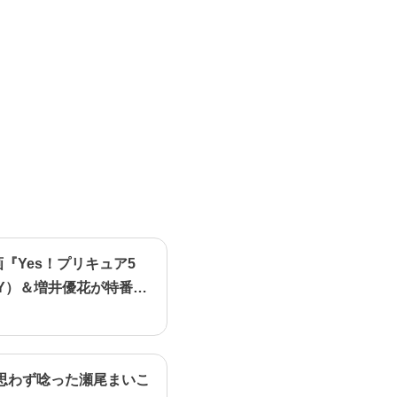
画『Yes！プリキュア5
Y）＆増井優花が特番で
思わず唸った瀬尾まいこ