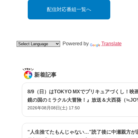
配信対応番組一覧へ
Powered by
Translate
新着記事
8/9（日）はTOKYO MXでプリキュアづくし！映
鏡の国のミラクル大冒険！』放送＆大西葵（≒JO
2026年08月08日(土) 17:50
『名探偵プリキュア！』イベント潜入！
“人生捨てたもんじゃない…”読了後に中瀬親方が