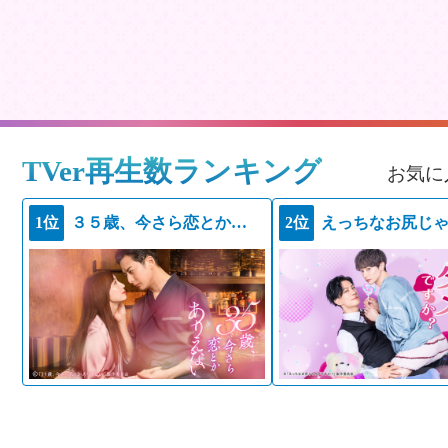
TVer再生数ランキング
お気に
1位
３５歳、今さら恋とかありえない
2位