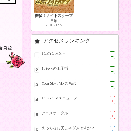
探偵！ナイトスクープ
日曜
17:00～17:55
アクセスランキング
の会員登
TOKYO MX ＋
→
しもべの王子様
→
Your Sky ハレのち恋
→
TOKYO MX ニュース
↑
アニメポータル！
↑
えっちなお尻じゃダメですか？
↓