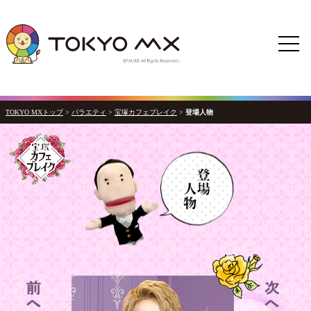
TOKYO MXトップ
>
バラエティ
>
宝塚カフェブレイク
>
登場人物