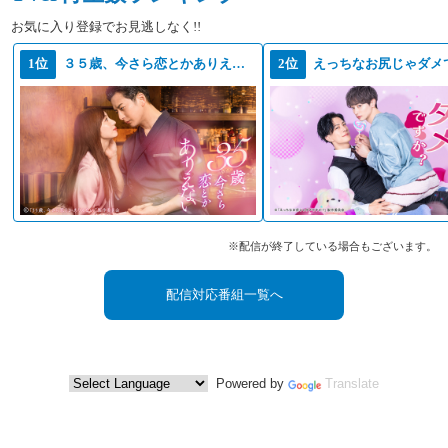
お気に入り登録でお見逃しなく!!
1位
３５歳、今さら恋とかありえない
2位
えっちなお尻じゃダメ
※配信が終了している場合もございます。
配信対応番組一覧へ
Powered by
Translate