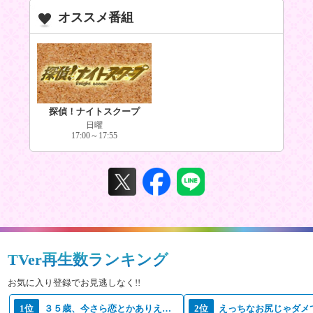
オススメ番組
探偵！ナイトスクープ
日曜
17:00～17:55
TVer再生数ランキング
お気に入り登録でお見逃しなく!!
1位
３５歳、今さら恋とかありえない
2位
えっちなお尻じゃダメ