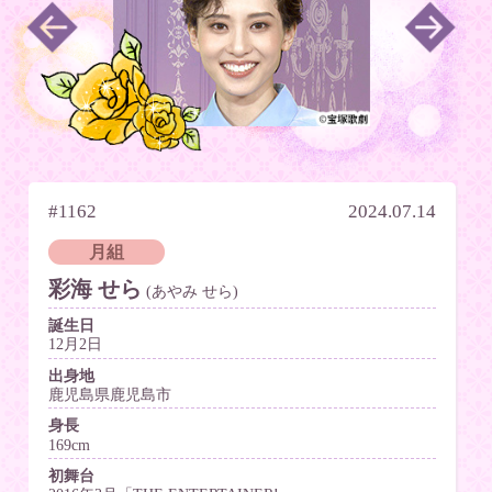
#1162
2024.07.14
月組
彩海 せら
(あやみ せら)
誕生日
12月2日
出身地
鹿児島県鹿児島市
身長
169cm
初舞台