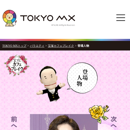
TOKYO MXトップ
>
バラエティ
>
宝塚カフェブレイク
>
登場人物