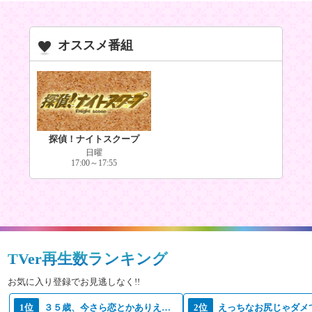
オススメ番組
探偵！ナイトスクープ
日曜
17:00～17:55
TVer再生数ランキング
お気に入り登録でお見逃しなく!!
1位
３５歳、今さら恋とかありえない
2位
えっちなお尻じゃダメ