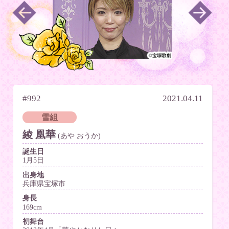
#992
2021.04.11
雪組
綾 凰華
(あや おうか)
誕生日
1月5日
出身地
兵庫県宝塚市
身長
169cm
初舞台