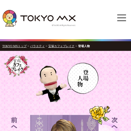
TOKYO MXトップ
>
バラエティ
>
宝塚カフェブレイク
>
登場人物