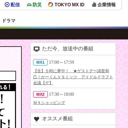
配信
防災
TOKYO MX ID
企業情報
・ドラマ
ただ今、放送中の番組
17:00～17:59
MX1
【生】５時に夢中！ ★ゲストデー諸星和
己！かーくんＶＳミッツ アイドルドラフト
会議【デ】
17:30～18:00
MX2
ＭＸショッピング
オススメ番組