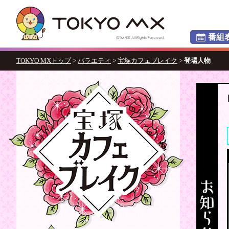
番組
TOKYO MXトップ
>
バラエティ
>
宝塚カフェブレイク
>
登場人物