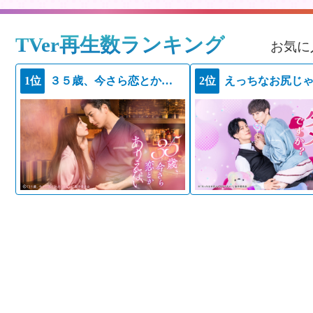
TVer再生数ランキング
お気に
1位
３５歳、今さら恋とかありえない
2位