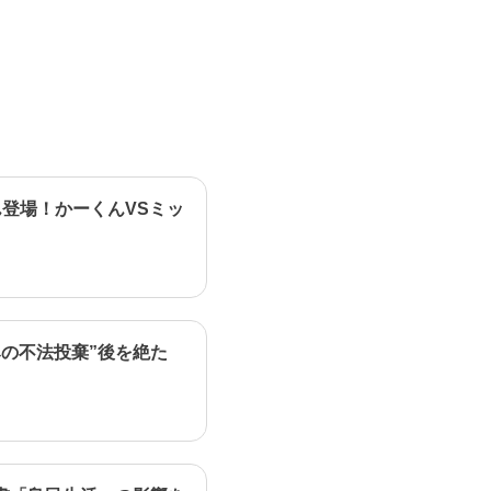
登場！かーくんVSミッ
の不法投棄”後を絶た