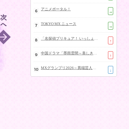
アニメポータル！
→
TOKYO MX ニュース
→
「名探偵プリキュア！ いっしょになぞとき！はなまるかいけつフェスティバル！」大特集SP
↑
中国ドラマ「墨雨雲間～美しき復讐～」
↑
MXグランプリ2026～異端芸人決定戦～
↓