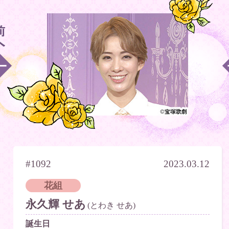
#1092
2023.03.12
花組
永久輝 せあ
(とわき せあ)
誕生日