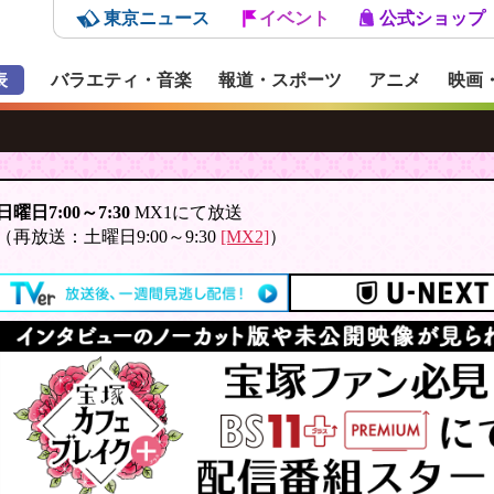
東京ニュース
イベント
公式ショップ
表
バラエティ・音楽
報道・スポーツ
アニメ
映画
日曜日7:00～7:30
MX1にて放送
（再放送：土曜日9:00～9:30
[MX2]
）