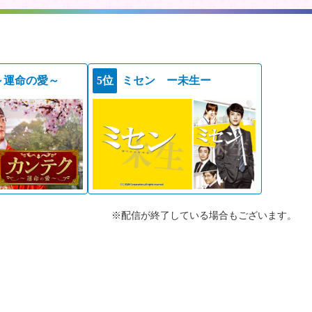
～運命の愛～
5位
ミセン ー未生ー
※配信が終了している場合もございます。