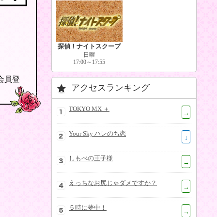
探偵！ナイトスクープ
日曜
17:00～17:55
の会員登
アクセスランキング
TOKYO MX ＋
→
Your Sky ハレのち恋
↓
しもべの王子様
→
えっちなお尻じゃダメですか？
→
５時に夢中！
→