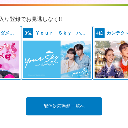
入り登録でお見逃しなく!!
えっちなお尻じゃダメですか？
3位
Ｙｏｕｒ Ｓｋｙ ハレのち恋
4位
カンテク
配信対応番組一覧へ