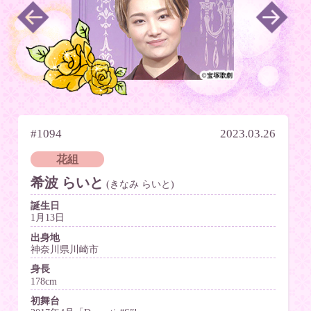
#1094
2023.03.26
花組
希波 らいと
(きなみ らいと)
誕生日
1月13日
出身地
神奈川県川崎市
身長
178cm
初舞台