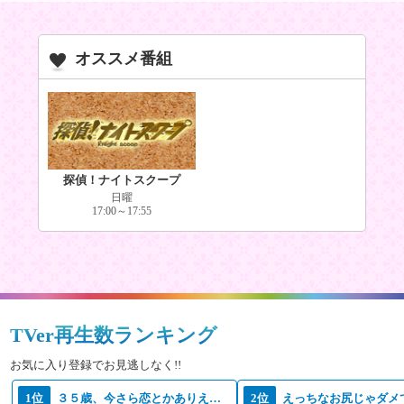
オススメ番組
探偵！ナイトスクープ
日曜
17:00～17:55
TVer再生数ランキング
お気に入り登録でお見逃しなく!!
1位
３５歳、今さら恋とかありえない
2位
えっちなお尻じゃダメ