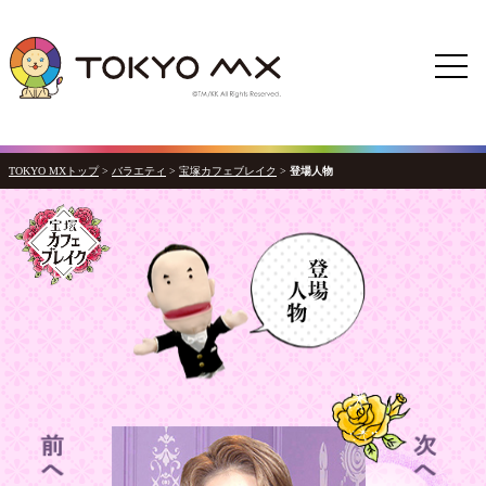
TOKYO MXトップ
>
バラエティ
>
宝塚カフェブレイク
>
登場人物