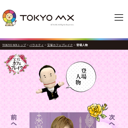
TOKYO MXトップ
>
バラエティ
>
宝塚カフェブレイク
>
登場人物