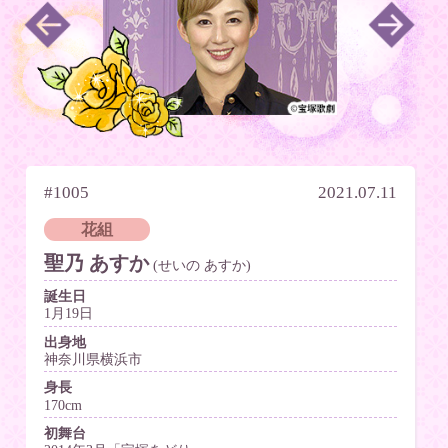
#1005
2021.07.11
花組
聖乃 あすか
(せいの あすか)
誕生日
1月19日
出身地
神奈川県横浜市
身長
170cm
初舞台