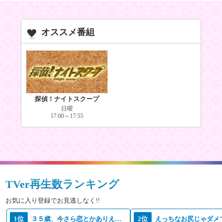
オススメ番組
探偵！ナイトスクープ
日曜
17:00～17:55
TVer再生数ランキング
お気に入り登録でお見逃しなく!!
1位
３５歳、今さら恋とかありえない
2位
えっちなお尻じゃダメ