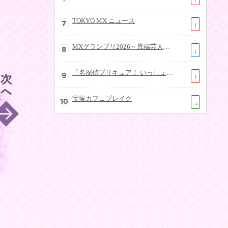
TOKYO MX ニュース
↑
MXグランプリ2026～異端芸人決定戦～
↓
「名探偵プリキュア！ いっしょになぞとき！はなまるかいけつフェスティバル！」大特集SP
↑
宝塚カフェブレイク
→