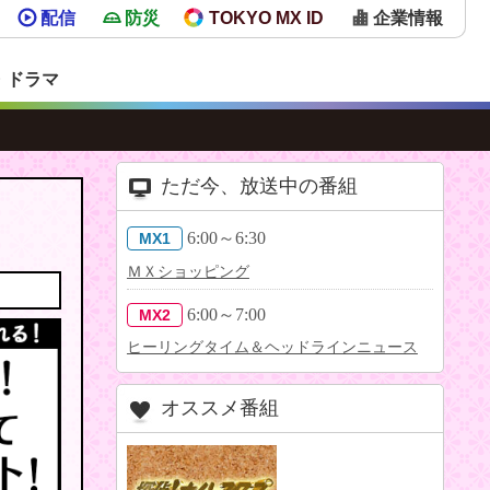
配信
防災
TOKYO MX ID
企業情報
・ドラマ
ただ今、放送中の番組
6:00～6:30
MX1
ＭＸショッピング
6:00～7:00
MX2
ヒーリングタイム＆ヘッドラインニュース
オススメ番組