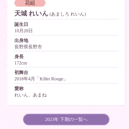
花組
天城 れいん
(あましろ れいん)
誕生日
10月20日
出身地
長野県長野市
身長
172cm
初舞台
2018年4月「Killer Rouge」
愛称
れいん、あまね
2023年 下期の一覧へ