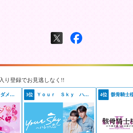
入り登録でお見逃しなく!!
えっちなお尻じゃダメですか？
3位
Ｙｏｕｒ Ｓｋｙ ハレのち恋
4位