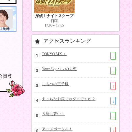
探偵！ナイトスクープ
日曜
17:00～17:55
アクセスランキング
TOKYO MX ＋
→
Your Sky ハレのち恋
→
の会員登
しもべの王子様
↑
えっちなお尻じゃダメですか？
↓
５時に夢中！
→
アニメポータル！
↑