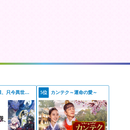
骸骨騎士様、只今異世界へお出掛け中ＩＩ
5位
カンテク～運命の愛～