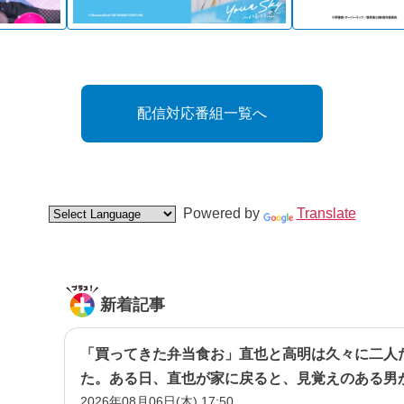
配信対応番組一覧へ
Powered by
Translate
新着記事
「買ってきた弁当食お」直也と高明は久々に二人
た。ある日、直也が家に戻ると、見覚えのある男
2026年08月06日(木) 17:50
に取り巻きだった男・立木だ―