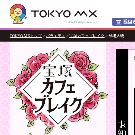
番組
TOKYO MXトップ
>
バラエティ
>
宝塚カフェブレイク
>
登場人物