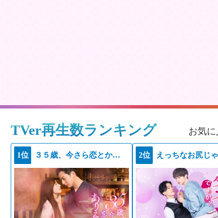
TVer再生数ランキング
お気に
1位
３５歳、今さら恋とかありえない
2位