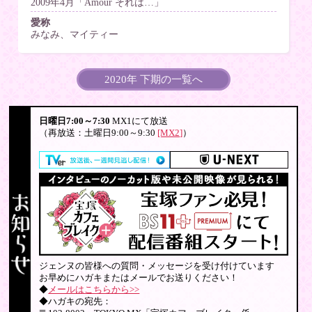
2009年4月「Amour それは…」
愛称
みなみ、マイティー
2020年 下期の一覧へ
日曜日7:00～7:30
MX1にて放送
（再放送：土曜日9:00～9:30
[MX2]
）
ジェンヌの皆様への質問・メッセージを受け付けています
お早めにハガキまたはメールでお送りください！
◆
メールはこちらから>>
◆ハガキの宛先：