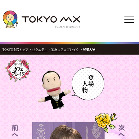
TOKYO MXトップ
>
バラエティ
>
宝塚カフェブレイク
>
登場人物