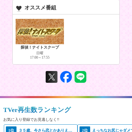
オススメ番組
探偵！ナイトスクープ
日曜
17:00～17:55
TVer再生数ランキング
お気に入り登録でお見逃しなく!!
1位
３５歳、今さら恋とかありえない
2位
えっちなお尻じゃダメ