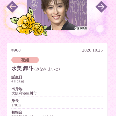
#968
2020.10.25
花組
水美 舞斗
(みなみ まいと)
誕生日
6月28日
出身地
大阪府寝屋川市
身長
170cm
初舞台