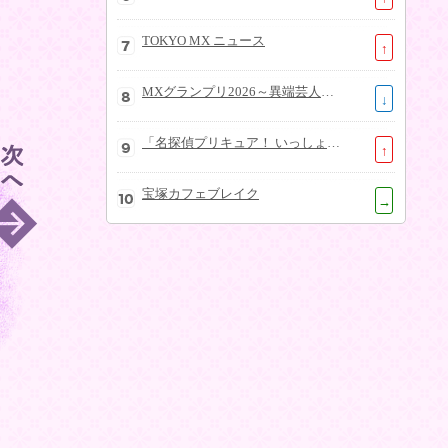
TOKYO MX ニュース
↑
MXグランプリ2026～異端芸人決定戦～
↓
「名探偵プリキュア！ いっしょになぞとき！はなまるかいけつフェスティバル！」大特集SP
↑
宝塚カフェブレイク
→