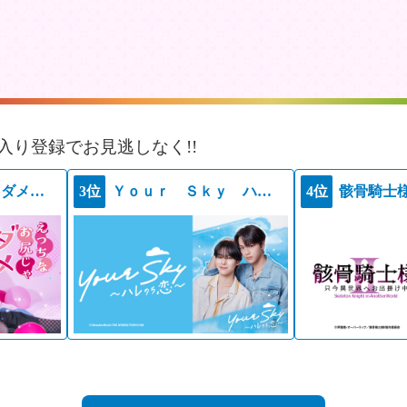
入り登録でお見逃しなく!!
えっちなお尻じゃダメですか？
3位
Ｙｏｕｒ Ｓｋｙ ハレのち恋
4位