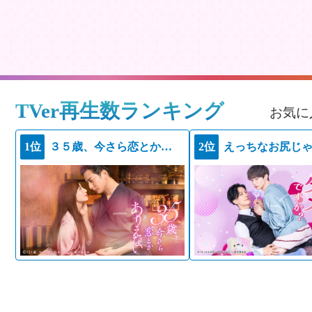
TVer再生数ランキング
お気に
1位
３５歳、今さら恋とかありえない
2位