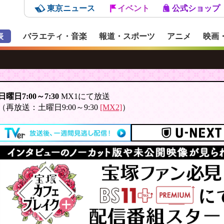
東京ニュース
イベント
公式ショップ
表
バラエティ・音楽
報道・スポーツ
アニメ
映画
日曜日7:00～7:30
MX1にて放送
（再放送：土曜日9:00～9:30
[MX2]
）