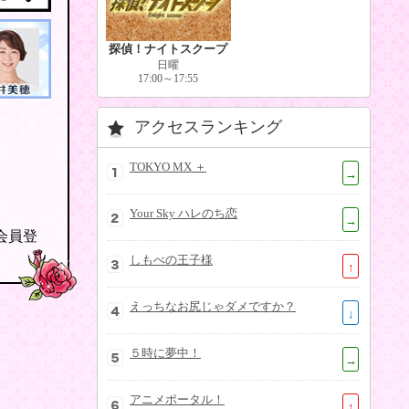
探偵！ナイトスクープ
日曜
17:00～17:55
アクセスランキング
TOKYO MX ＋
→
Your Sky ハレのち恋
→
の会員登
しもべの王子様
↑
えっちなお尻じゃダメですか？
↓
５時に夢中！
→
アニメポータル！
↑