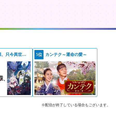
骸骨騎士様、只今異世界へお出掛け中ＩＩ
5位
カンテク～運命の愛～
※配信が終了している場合もございます。