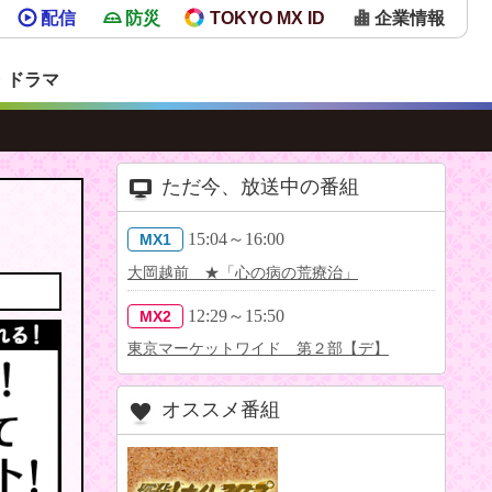
配信
防災
TOKYO MX ID
企業情報
・ドラマ
ただ今、放送中の番組
15:04～16:00
MX1
大岡越前 ★「心の病の荒療治」
12:29～15:50
MX2
東京マーケットワイド 第２部【デ】
オススメ番組