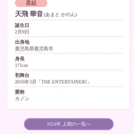
星組
天飛 華音
(あまと かのん)
誕生日
2月9日
出身地
鹿児島県鹿児島市
身長
171cm
初舞台
2016年3月「THE ENTERTAINER!」
愛称
カノン
2024年 上期の一覧へ