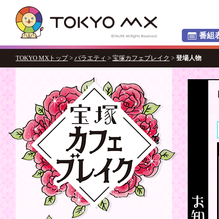
番組
TOKYO MXトップ
>
バラエティ
>
宝塚カフェブレイク
>
登場人物