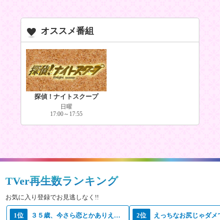
オススメ番組
探偵！ナイトスクープ
日曜
17:00～17:55
TVer再生数ランキング
お気に入り登録でお見逃しなく!!
1位
３５歳、今さら恋とかありえない
2位
えっちなお尻じゃダメ