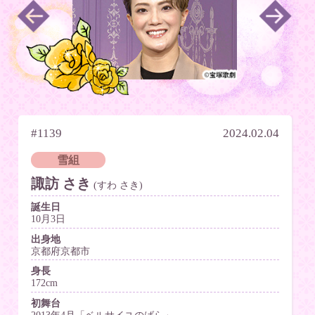
#1139
2024.02.04
雪組
諏訪 さき
(すわ さき)
誕生日
10月3日
出身地
京都府京都市
身長
172cm
初舞台
2013年4月「ベルサイユのばら」