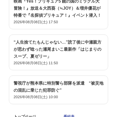
映画『Yes！プリキュア5 鏡の国のミラクル大
冒険！』放送＆大西葵（≒JOY）＆増井優花が
特番で『名探偵プリキュア！』イベント潜入！
2026年08月08日(土) 17:50
“人生捨てたもんじゃない…”読了後に中瀬親方
が思わず唸った瀬尾まいこ最新作「はじまりの
スープ、夏ゼリー」
2026年08月08日(土) 11:50
警視庁が熊本県に特別警ら部隊を派遣 “被災地
の混乱に乗じた犯罪防ぐ”
2026年08月08日(土) 10:00
トップページ
番組表