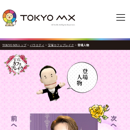
TOKYO MXトップ
>
バラエティ
>
宝塚カフェブレイク
>
登場人物