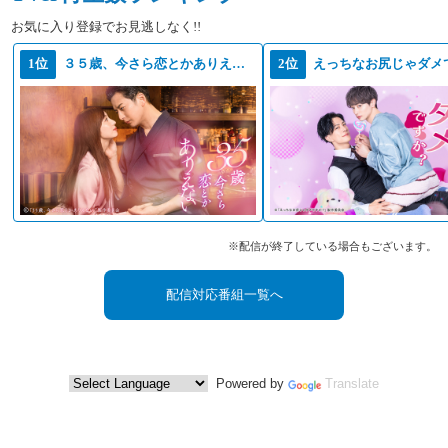
お気に入り登録でお見逃しなく!!
1位
３５歳、今さら恋とかありえない
2位
えっちなお尻じゃダメ
※配信が終了している場合もございます。
配信対応番組一覧へ
Powered by
Translate