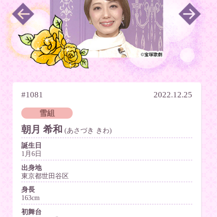
#1081
2022.12.25
雪組
朝月 希和
(あさづき きわ)
誕生日
1月6日
出身地
東京都世田谷区
身長
163cm
初舞台