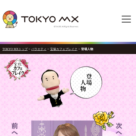
TOKYO MXトップ
>
バラエティ
>
宝塚カフェブレイク
>
登場人物