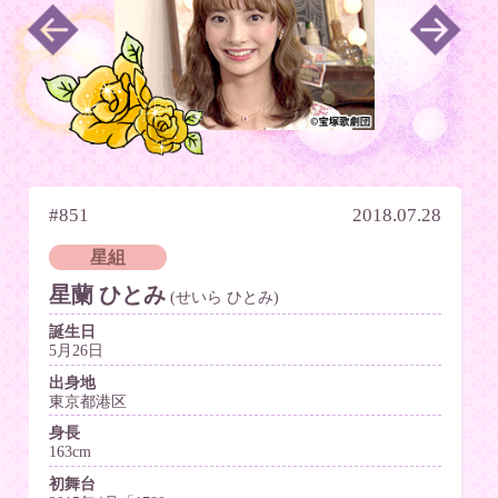
#851
2018.07.28
星組
星蘭 ひとみ
(せいら ひとみ)
誕生日
5月26日
出身地
東京都港区
身長
163cm
初舞台