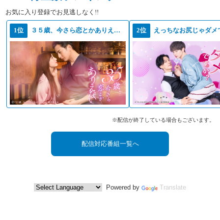
お気に入り登録でお見逃しなく!!
1位
３５歳、今さら恋とかありえない
2位
えっちなお尻じゃダメ
※配信が終了している場合もございます。
配信対応番組一覧へ
Powered by
Translate