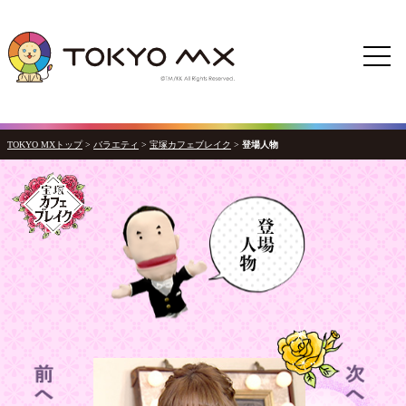
TOKYO MXトップ
>
バラエティ
>
宝塚カフェブレイク
>
登場人物