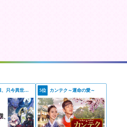
骸骨騎士様、只今異世界へお出掛け中ＩＩ
5位
カンテク～運命の愛～