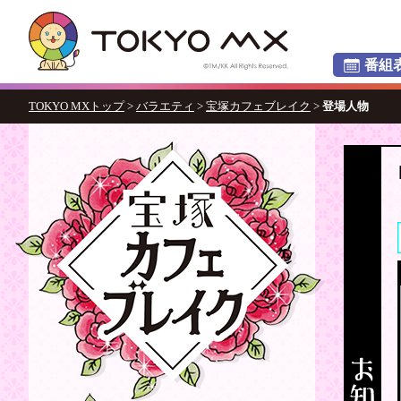
番組
TOKYO MXトップ
>
バラエティ
>
宝塚カフェブレイク
>
登場人物