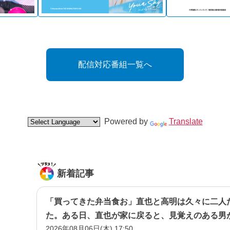
配信対応番組一覧へ
Powered by
Translate
新着記事
「買ってきた弁当食お」直也と高明は久々に二人
た。ある日、直也が家に戻ると、見覚えのある男
2026年08月06日(木) 17:50
に取り巻きだった男・立木だ―