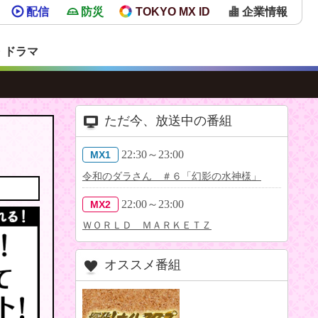
配信
防災
TOKYO MX ID
企業情報
・ドラマ
ただ今、放送中の番組
22:30～23:00
MX1
令和のダラさん ＃６「幻影の水神様」
22:00～23:00
MX2
ＷＯＲＬＤ ＭＡＲＫＥＴＺ
オススメ番組