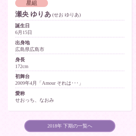
星組
瀬央 ゆりあ
(せお ゆりあ)
誕生日
6月15日
出身地
広島県広島市
身長
172cm
初舞台
2009年4月「Amour それは･･･」
愛称
せおっち、なおみ
2018年 下期の一覧へ