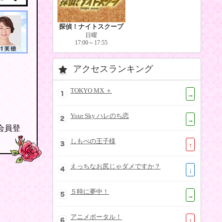
探偵！ナイトスクープ
日曜
17:00～17:55
アクセスランキング
TOKYO MX ＋
→
Your Sky ハレのち恋
→
の会員登
しもべの王子様
↑
えっちなお尻じゃダメですか？
↓
５時に夢中！
→
アニメポータル！
↑