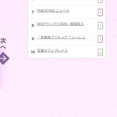
TOKYO MX ニュース
↑
MXグランプリ2026～異端芸人決定戦～
↓
「名探偵プリキュア！ いっしょになぞとき！はなまるかいけつフェスティバル！」大特集SP
↑
宝塚カフェブレイク
→