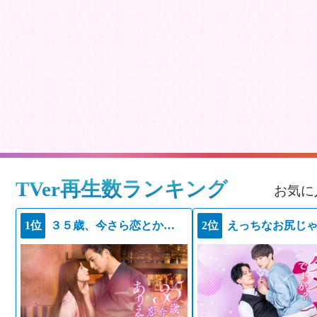
TVer再生数ランキング
お気に
1位
３５歳、今さら恋とかありえない
2位