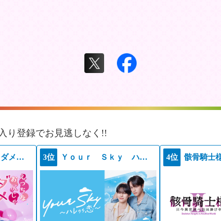
入り登録でお見逃しなく!!
えっちなお尻じゃダメですか？
3位
Ｙｏｕｒ Ｓｋｙ ハレのち恋
4位