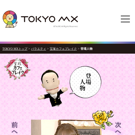
TOKYO MXトップ
>
バラエティ
>
宝塚カフェブレイク
>
登場人物