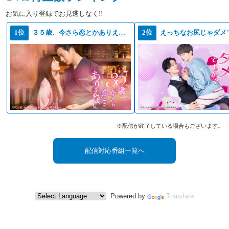
お気に入り登録でお見逃しなく!!
1位
３５歳、今さら恋とかありえない
2位
えっちなお尻じゃダメ
※配信が終了している場合もございます。
配信対応番組一覧へ
Powered by
Translate