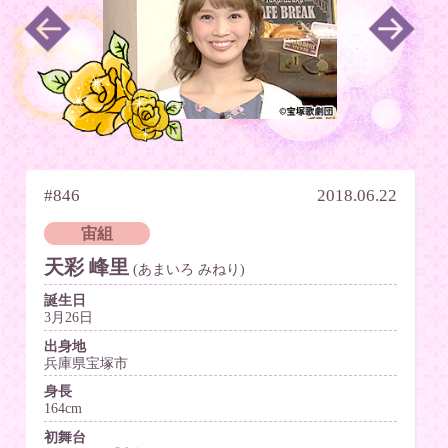
#846
2018.06.22
宙組
天彩 峰里
(あまいろ みねり)
誕生日
3月26日
出身地
兵庫県宝塚市
身長
164cm
初舞台