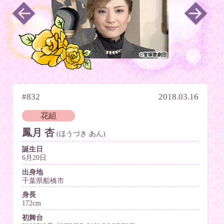
#832
2018.03.16
花組
鳳月 杏
(ほうづき あん)
誕生日
6月20日
出身地
千葉県船橋市
身長
172cm
初舞台