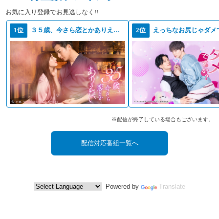
お気に入り登録でお見逃しなく!!
1位
３５歳、今さら恋とかありえない
2位
えっちなお尻じゃダメ
※配信が終了している場合もございます。
配信対応番組一覧へ
Powered by
Translate