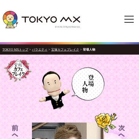
TOKYO MXトップ
>
バラエティ
>
宝塚カフェブレイク
>
登場人物