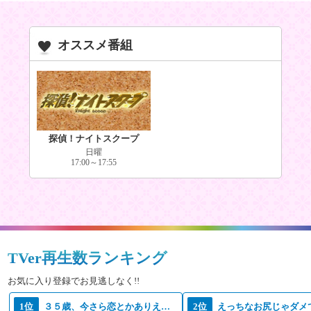
オススメ番組
探偵！ナイトスクープ
日曜
17:00～17:55
TVer再生数ランキング
お気に入り登録でお見逃しなく!!
1位
３５歳、今さら恋とかありえない
2位
えっちなお尻じゃダメ