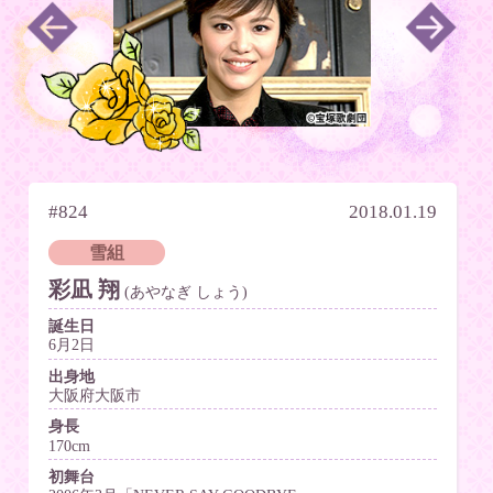
#824
2018.01.19
雪組
彩凪 翔
(あやなぎ しょう)
誕生日
6月2日
出身地
大阪府大阪市
身長
170cm
初舞台