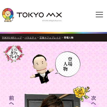
TOKYO MXトップ
>
バラエティ
>
宝塚カフェブレイク
>
登場人物