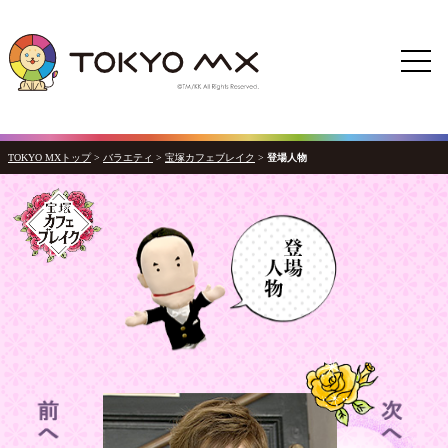
TOKYO MXトップ
>
バラエティ
>
宝塚カフェブレイク
>
登場人物