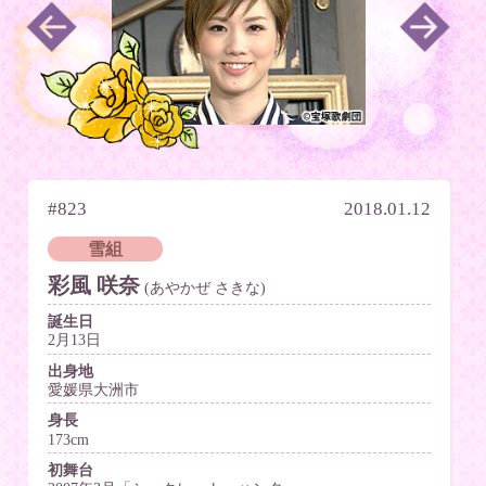
#823
2018.01.12
雪組
彩風 咲奈
(あやかぜ さきな)
誕生日
2月13日
出身地
愛媛県大洲市
身長
173cm
初舞台