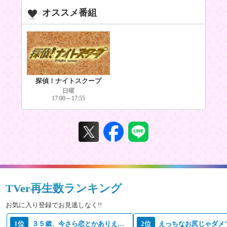
オススメ番組
探偵！ナイトスクープ
日曜
17:00～17:55
TVer再生数ランキング
お気に入り登録でお見逃しなく!!
1位
３５歳、今さら恋とかありえない
2位
えっちなお尻じゃダメ