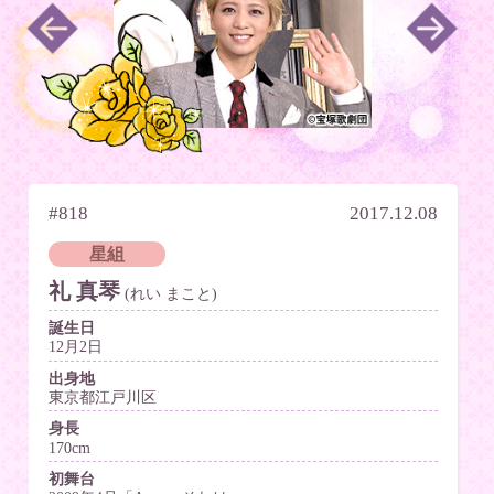
#818
2017.12.08
星組
礼 真琴
(れい まこと)
誕生日
12月2日
出身地
東京都江戸川区
身長
170cm
初舞台