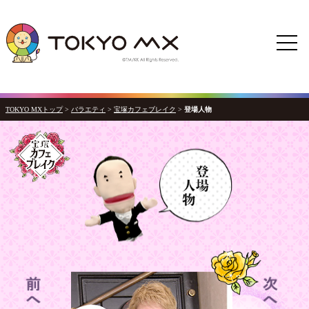
TOKYO MXトップ
>
バラエティ
>
宝塚カフェブレイク
>
登場人物