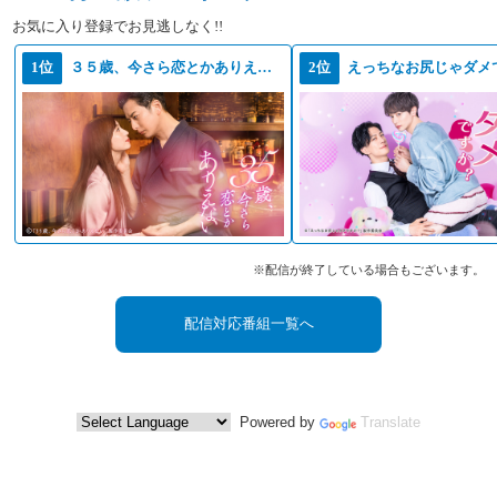
お気に入り登録でお見逃しなく!!
1位
３５歳、今さら恋とかありえない
2位
えっちなお尻じゃダメ
※配信が終了している場合もございます。
配信対応番組一覧へ
Powered by
Translate