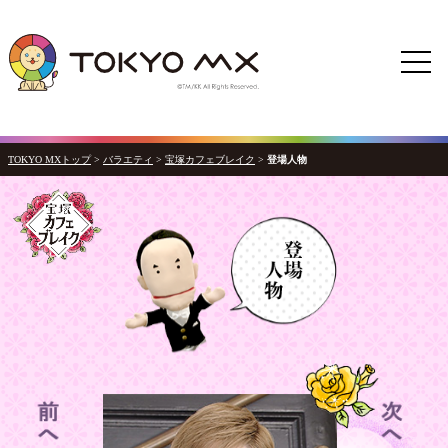
TOKYO MXトップ
>
バラエティ
>
宝塚カフェブレイク
>
登場人物