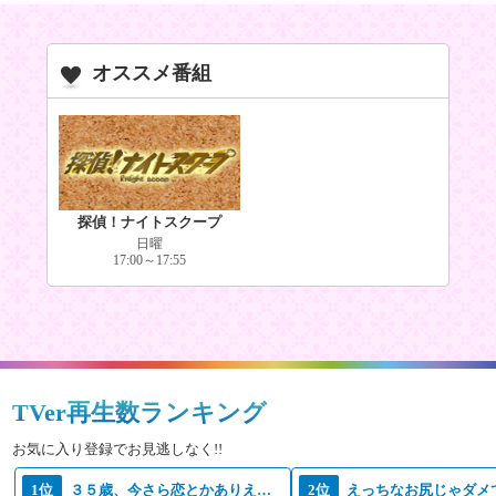
オススメ番組
探偵！ナイトスクープ
日曜
17:00～17:55
TVer再生数ランキング
お気に入り登録でお見逃しなく!!
1位
３５歳、今さら恋とかありえない
2位
えっちなお尻じゃダメ