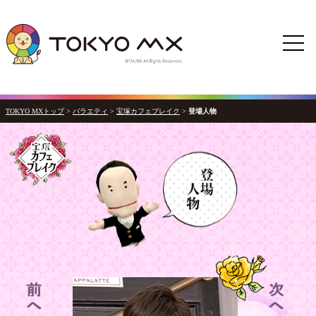
TOKYO MXトップ
>
バラエティ
>
宝塚カフェブレイク
>
登場人物