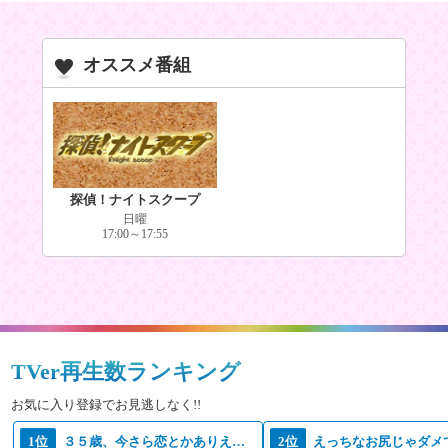
オススメ番組
探偵！ナイトスクープ
日曜
17:00～17:55
TVer再生数ランキング
お気に入り登録でお見逃しなく!!
1位
３５歳、今さら恋とかありえない
2位
えっちなお尻じゃダメ