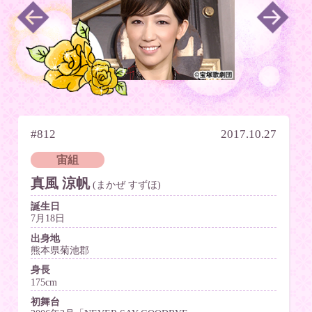
#812
2017.10.27
宙組
真風 涼帆
(まかぜ すずほ)
誕生日
7月18日
出身地
熊本県菊池郡
身長
175cm
初舞台