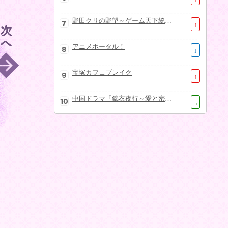
野田クリの野望～ゲーム天下統一への道～
↑
アニメポータル！
↓
宝塚カフェブレイク
↑
中国ドラマ「錦衣夜行～愛と密命～」
→