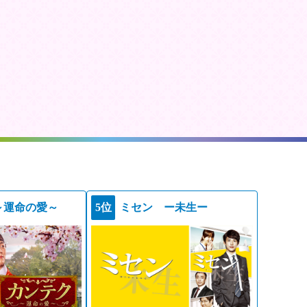
～運命の愛～
5位
ミセン ー未生ー