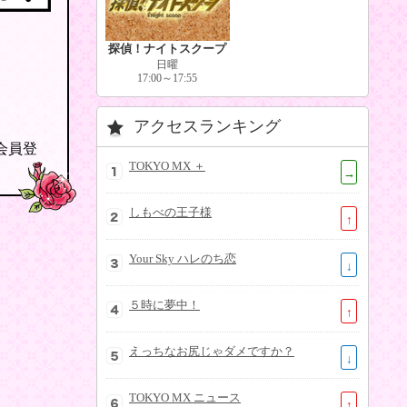
探偵！ナイトスクープ
日曜
17:00～17:55
アクセスランキング
の会員登
TOKYO MX ＋
→
しもべの王子様
↑
Your Sky ハレのち恋
↓
５時に夢中！
↑
えっちなお尻じゃダメですか？
↓
TOKYO MX ニュース
↑