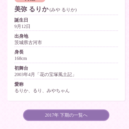
美弥 るりか
(みや るりか)
誕生日
9月12日
出身地
茨城県古河市
身長
168cm
初舞台
2003年4月「花の宝塚風土記」
愛称
るりか、るり、みやちゃん
2017年 下期の一覧へ