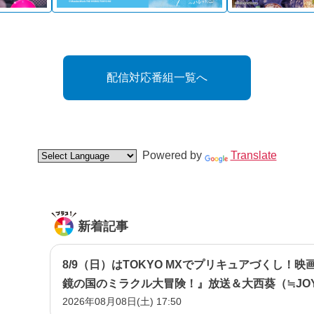
配信対応番組一覧へ
Powered by
Translate
新着記事
8/9（日）はTOKYO MXでプリキュアづくし！映
鏡の国のミラクル大冒険！』放送＆大西葵（≒JO
2026年08月08日(土) 17:50
『名探偵プリキュア！』イベント潜入！