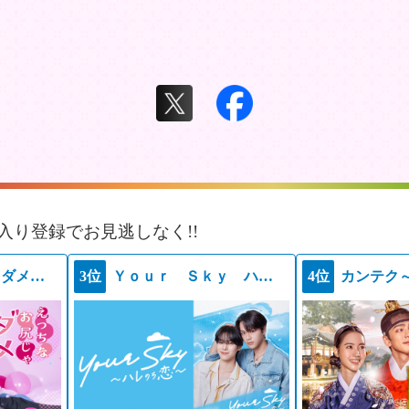
入り登録でお見逃しなく!!
えっちなお尻じゃダメですか？
3位
Ｙｏｕｒ Ｓｋｙ ハレのち恋
4位
カンテク