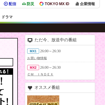
配信
防災
TOKYO MX ID
企業情報
・ドラマ
ただ今、放送中の番組
26:00～26:30
MX1
お買い物情報
26:00～26:30
MX2
ＣＭ ＩＮＤＥＸ
オススメ番組