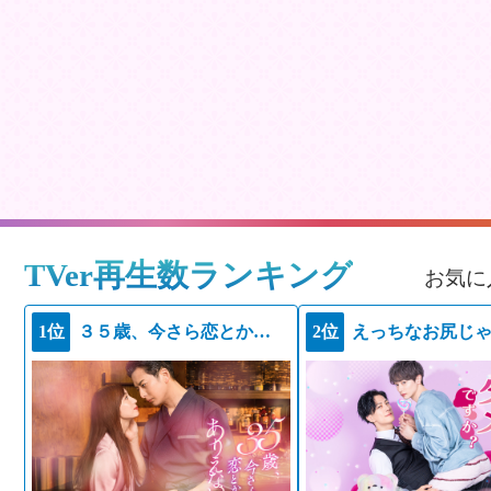
TVer再生数ランキング
お気に
1位
３５歳、今さら恋とかありえない
2位