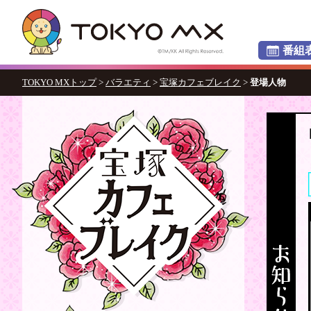
番組
TOKYO MXトップ
>
バラエティ
>
宝塚カフェブレイク
>
登場人物