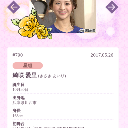
#790
2017.05.26
星組
綺咲 愛里
(きさき あいり)
誕生日
10月30日
出身地
兵庫県川西市
身長
163cm
初舞台