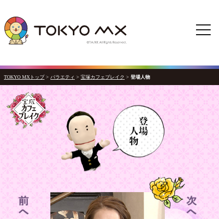
TOKYO MXトップ
>
バラエティ
>
宝塚カフェブレイク
>
登場人物