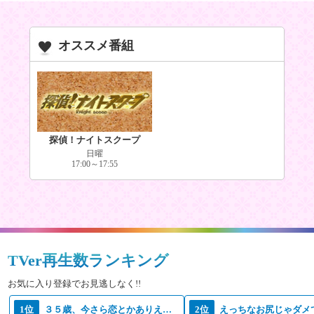
オススメ番組
探偵！ナイトスクープ
日曜
17:00～17:55
TVer再生数ランキング
お気に入り登録でお見逃しなく!!
1位
３５歳、今さら恋とかありえない
2位
えっちなお尻じゃダメ