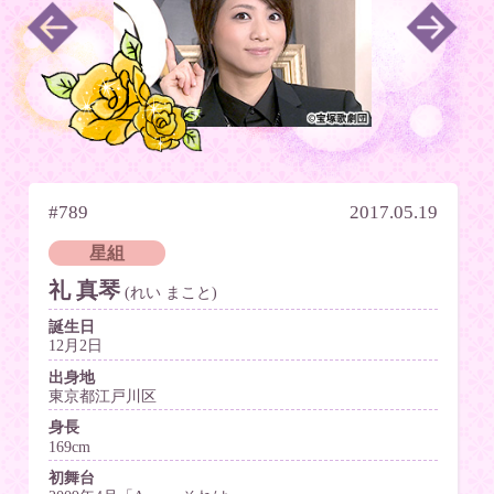
#789
2017.05.19
星組
礼 真琴
(れい まこと)
誕生日
12月2日
出身地
東京都江戸川区
身長
169cm
初舞台