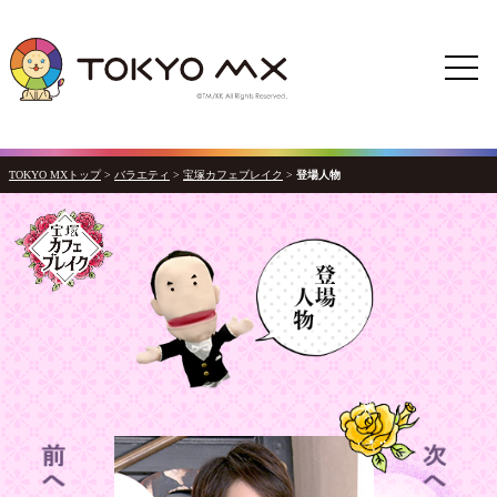
TOKYO MXトップ
>
バラエティ
>
宝塚カフェブレイク
>
登場人物