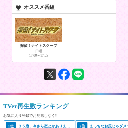
オススメ番組
探偵！ナイトスクープ
日曜
17:00～17:55
TVer再生数ランキング
お気に入り登録でお見逃しなく!!
1位
３５歳、今さら恋とかありえない
2位
えっちなお尻じゃダメ