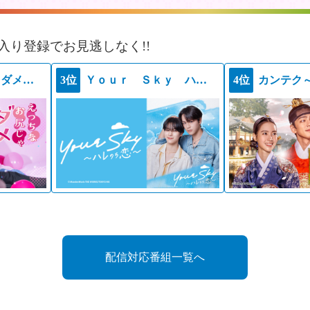
入り登録でお見逃しなく!!
えっちなお尻じゃダメですか？
3位
Ｙｏｕｒ Ｓｋｙ ハレのち恋
4位
カンテク
配信対応番組一覧へ