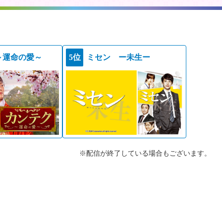
～運命の愛～
5位
ミセン ー未生ー
※配信が終了している場合もございます。