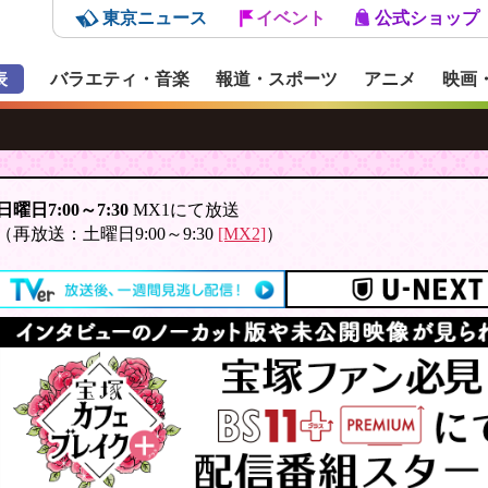
東京ニュース
イベント
公式ショップ
表
バラエティ・音楽
報道・スポーツ
アニメ
映画
日曜日7:00～7:30
MX1にて放送
（再放送：土曜日9:00～9:30
[MX2]
）