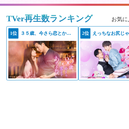
TVer再生数ランキング
お気に
1位
３５歳、今さら恋とかありえない
2位