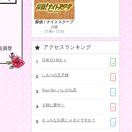
探偵！ナイトスクープ
日曜
17:00～17:55
アクセスランキング
の会員登
TOKYO MX ＋
→
しもべの王子様
↑
Your Sky ハレのち恋
↓
５時に夢中！
↑
えっちなお尻じゃダメですか？
↓