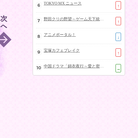
TOKYO MX ニュース
↑
野田クリの野望～ゲーム天下統一への道～
↑
アニメポータル！
↓
宝塚カフェブレイク
↑
中国ドラマ「錦衣夜行～愛と密命～」
→