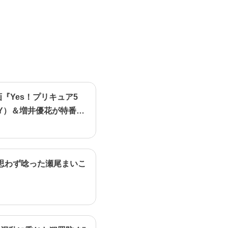
画『Yes！プリキュア5
Y）＆増井優花が特番で
思わず唸った瀬尾まいこ