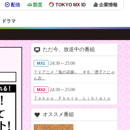
配信
防災
TOKYO MX ID
企業情報
・ドラマ
ただ今、放送中の番組
24:30～25:00
MX1
ＴＶアニメ『鬼の花嫁』 ＃６「透子とにゃ
ん吉」
24:30～25:00
MX2
Ｔｏｋｙｏ Ｐｈｏｔｏ Ｌｉｂｒａｒｙ
オススメ番組