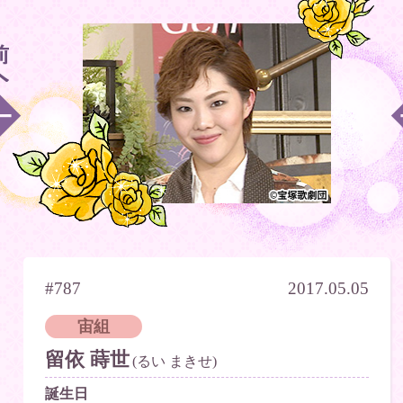
#787
2017.05.05
宙組
留依 蒔世
(るい まきせ)
誕生日