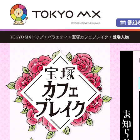
番組
TOKYO MXトップ
>
バラエティ
>
宝塚カフェブレイク
>
登場人物