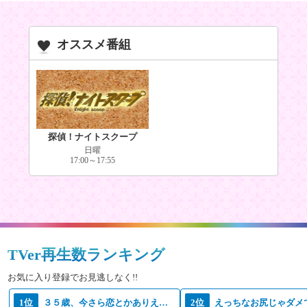
オススメ番組
探偵！ナイトスクープ
日曜
17:00～17:55
TVer再生数ランキング
お気に入り登録でお見逃しなく!!
1位
３５歳、今さら恋とかありえない
2位
えっちなお尻じゃダメ