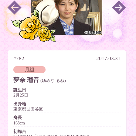
#782
2017.03.31
月組
夢奈 瑠音
(ゆめな るね)
誕生日
2月25日
出身地
東京都世田谷区
身長
168cm
初舞台