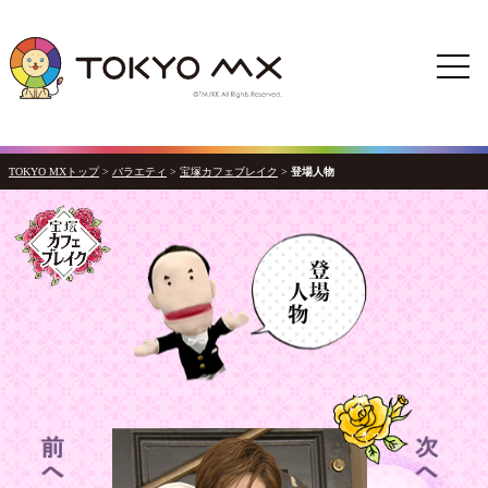
TOKYO MXトップ
>
バラエティ
>
宝塚カフェブレイク
>
登場人物