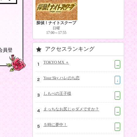
探偵！ナイトスクープ
日曜
17:00～17:55
アクセスランキング
の会員登
TOKYO MX ＋
→
Your Sky ハレのち恋
↓
しもべの王子様
→
えっちなお尻じゃダメですか？
→
５時に夢中！
→