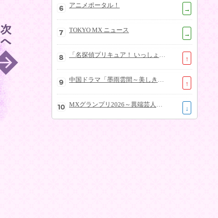
アニメポータル！
→
TOKYO MX ニュース
→
「名探偵プリキュア！ いっしょになぞとき！はなまるかいけつフェスティバル！」大特集SP
↑
中国ドラマ「墨雨雲間～美しき復讐～」
↑
MXグランプリ2026～異端芸人決定戦～
↓