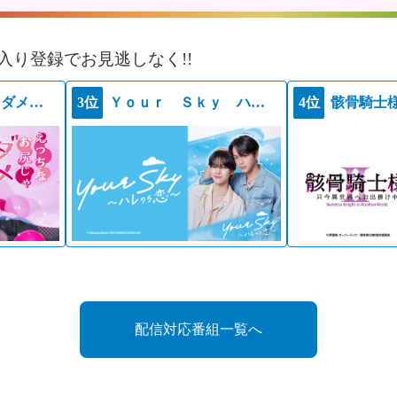
入り登録でお見逃しなく!!
えっちなお尻じゃダメですか？
3位
Ｙｏｕｒ Ｓｋｙ ハレのち恋
4位
配信対応番組一覧へ