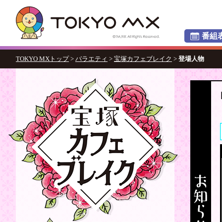
番組
TOKYO MXトップ
>
バラエティ
>
宝塚カフェブレイク
>
登場人物