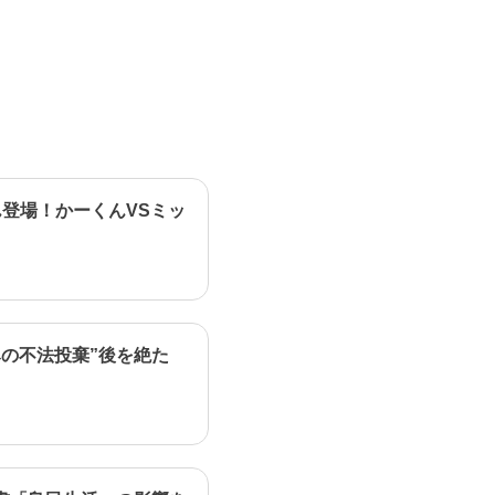
登場！かーくんVSミッ
の不法投棄”後を絶た