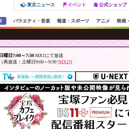
東京ニュース
イベント
公式ショップ
表
バラエティ・音楽
報道・スポーツ
アニメ
映画
日曜日7:00～7:30
MX1にて放送
（再放送：土曜日9:00～9:30
[MX2]
）