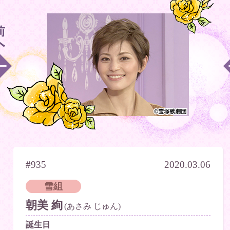
#935
2020.03.06
雪組
朝美 絢
(あさみ じゅん)
誕生日