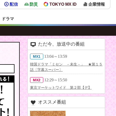
配信
防災
TOKYO MX ID
企業情報
・ドラマ
ただ今、放送中の番組
13:04～13:59
MX1
韓国ドラマ「ミセン －未生－」 ★第１５
話〔字幕スーパー〕
12:29～15:50
MX2
東京マーケットワイド 第２部【デ】
オススメ番組