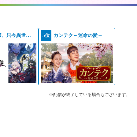
骸骨騎士様、只今異世界へお出掛け中ＩＩ
5位
カンテク～運命の愛～
※配信が終了している場合もございます。