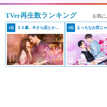
TVer再生数ランキング
お気に
1位
３５歳、今さら恋とかありえない
2位