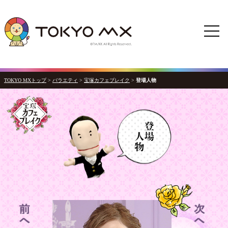
TOKYO MXトップ
>
バラエティ
>
宝塚カフェブレイク
>
登場人物