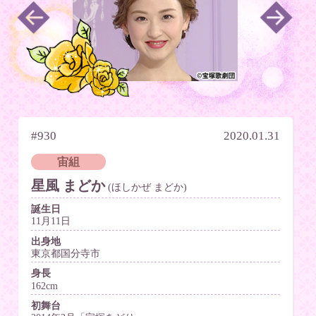
#930
2020.01.31
宙組
星風 まどか
(ほしかぜ まどか)
誕生日
11月11日
出身地
東京都国分寺市
身長
162cm
初舞台