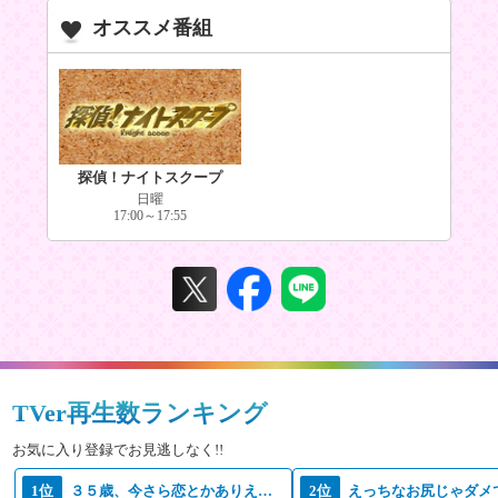
オススメ番組
探偵！ナイトスクープ
日曜
17:00～17:55
TVer再生数ランキング
お気に入り登録でお見逃しなく!!
1位
３５歳、今さら恋とかありえない
2位
えっちなお尻じゃダメ