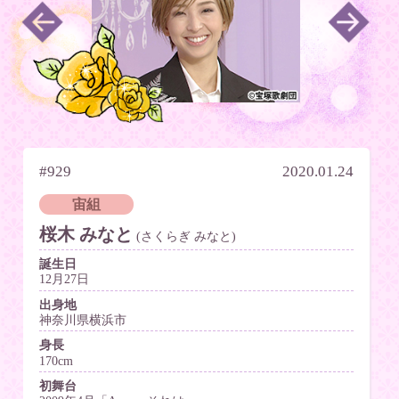
#929
2020.01.24
宙組
桜木 みなと
(さくらぎ みなと)
誕生日
12月27日
出身地
神奈川県横浜市
身長
170cm
初舞台