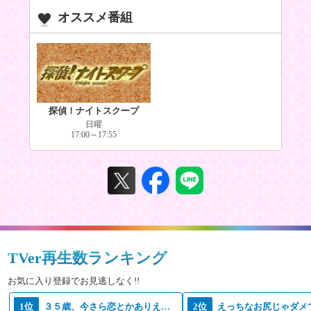
オススメ番組
探偵！ナイトスクープ
日曜
17:00～17:55
TVer再生数ランキング
お気に入り登録でお見逃しなく!!
1位
３５歳、今さら恋とかありえない
2位
えっちなお尻じゃダメ