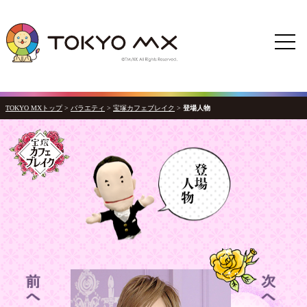
TOKYO MXトップ
>
バラエティ
>
宝塚カフェブレイク
>
登場人物