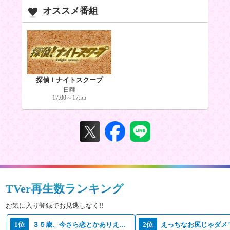
オススメ番組
探偵！ナイトスクープ
日曜
17:00～17:55
TVer再生数ランキング
お気に入り登録でお見逃しなく!!
1位
３５歳、今さら恋とかありえない
2位
えっちなお尻じゃダメ