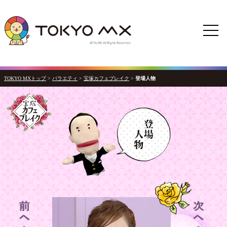
TOKYO MXトップ
>
バラエティ
>
宝塚カフェブレイク
>
登場人物