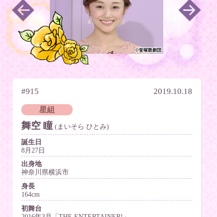
#915
2019.10.18
星組
舞空 瞳
(まいそら ひとみ)
誕生日
8月27日
出身地
神奈川県横浜市
身長
164cm
初舞台
2016年3月「THE ENTERTAINER!」