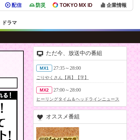
配信
防災
TOKYO MX ID
企業情報
・ドラマ
ただ今、放送中の番組
27:35～28:00
MX1
ごりやくさん【再】【字】
27:00～28:00
MX2
ヒーリングタイム＆ヘッドラインニュース
オススメ番組