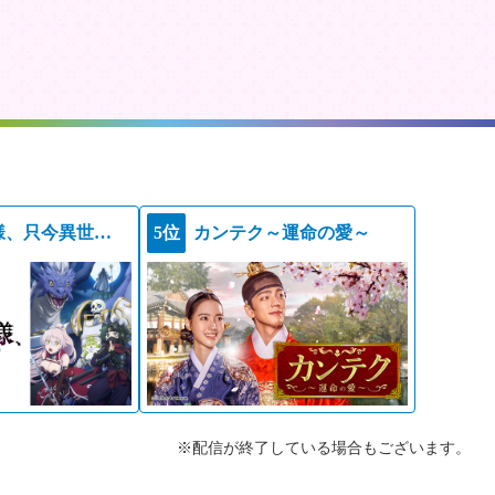
骸骨騎士様、只今異世界へお出掛け中ＩＩ
5位
カンテク～運命の愛～
※配信が終了している場合もございます。