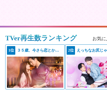
TVer再生数ランキング
お気に
1位
３５歳、今さら恋とかありえない
2位