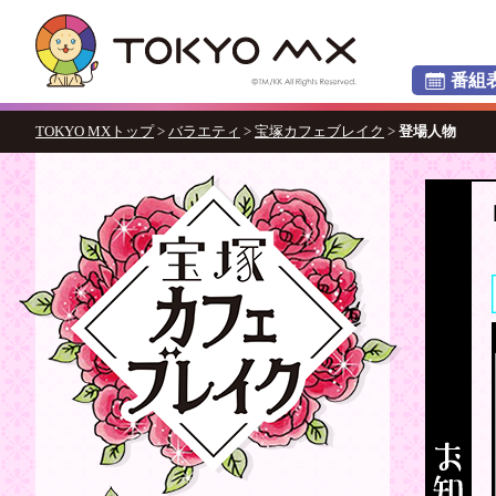
番組
TOKYO MXトップ
>
バラエティ
>
宝塚カフェブレイク
>
登場人物