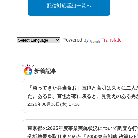
配信対応番組一覧へ
Powered by
Translate
新着記事
「買ってきた弁当食お」直也と高明は久々に二人
た。ある日、直也が家に戻ると、見覚えのある男
2026年08月06日(木) 17:50
に取り巻きだった男・立木だ―
東京都の2025年度事業実施状況について調査を
分析結果を取りまとめた「2050東京戦略 政策レ