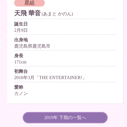
星組
天飛 華音
(あまと かのん)
誕生日
2月9日
出身地
鹿児島県鹿児島市
身長
171cm
初舞台
2016年3月「THE ENTERTAINER!」
愛称
カノン
2019年 下期の一覧へ