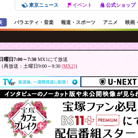
東京ニュース
イベント
公式ショップ
表
バラエティ・音楽
報道・スポーツ
アニメ
映画
日曜日7:00～7:30
MX1にて放送
（再放送：土曜日9:00～9:30
[MX2]
）