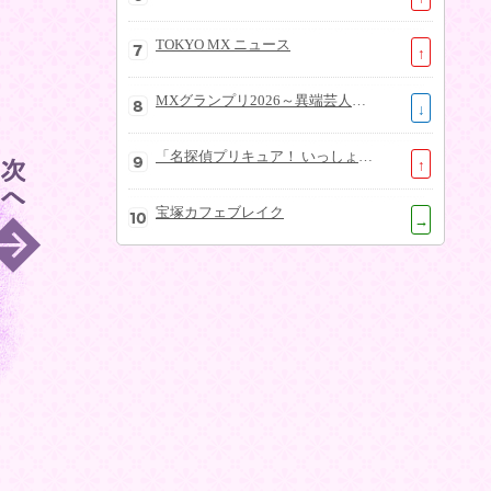
TOKYO MX ニュース
↑
MXグランプリ2026～異端芸人決定戦～
↓
「名探偵プリキュア！ いっしょになぞとき！はなまるかいけつフェスティバル！」大特集SP
↑
宝塚カフェブレイク
→