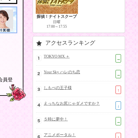
探偵！ナイトスクープ
日曜
17:00～17:55
アクセスランキング
TOKYO MX ＋
→
Your Sky ハレのち恋
→
の会員登
しもべの王子様
↑
えっちなお尻じゃダメですか？
↓
５時に夢中！
→
アニメポータル！
↑