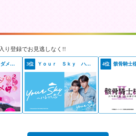
入り登録でお見逃しなく!!
えっちなお尻じゃダメですか？
3位
Ｙｏｕｒ Ｓｋｙ ハレのち恋
4位