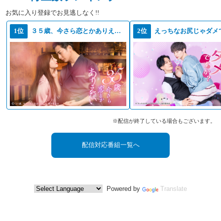
お気に入り登録でお見逃しなく!!
1位
３５歳、今さら恋とかありえない
2位
えっちなお尻じゃダメ
※配信が終了している場合もございます。
配信対応番組一覧へ
Powered by
Translate