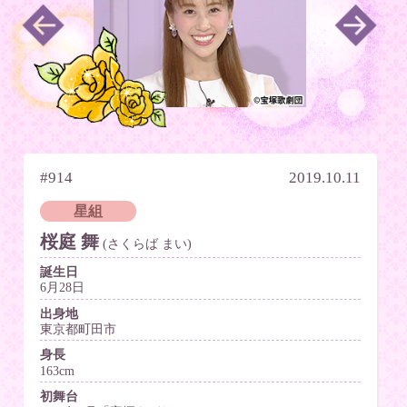
#914
2019.10.11
星組
桜庭 舞
(さくらば まい)
誕生日
6月28日
出身地
東京都町田市
身長
163cm
初舞台