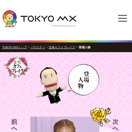
TOKYO MXトップ
>
バラエティ
>
宝塚カフェブレイク
>
登場人物