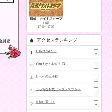
探偵！ナイトスクープ
日曜
17:00～17:55
アクセスランキング
の会員登
TOKYO MX ＋
→
Your Sky ハレのち恋
↓
しもべの王子様
→
えっちなお尻じゃダメですか？
→
５時に夢中！
→