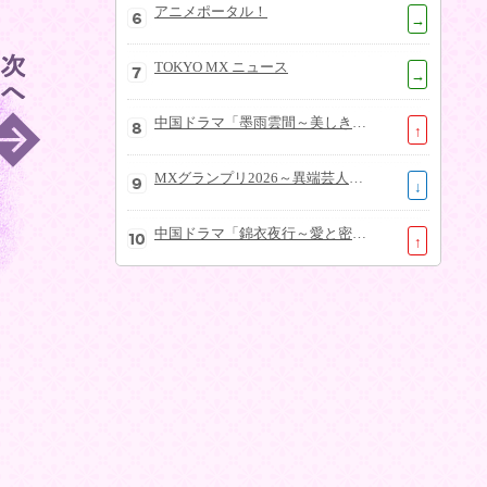
アニメポータル！
→
TOKYO MX ニュース
→
中国ドラマ「墨雨雲間～美しき復讐～」
↑
MXグランプリ2026～異端芸人決定戦～
↓
中国ドラマ「錦衣夜行～愛と密命～」
↑