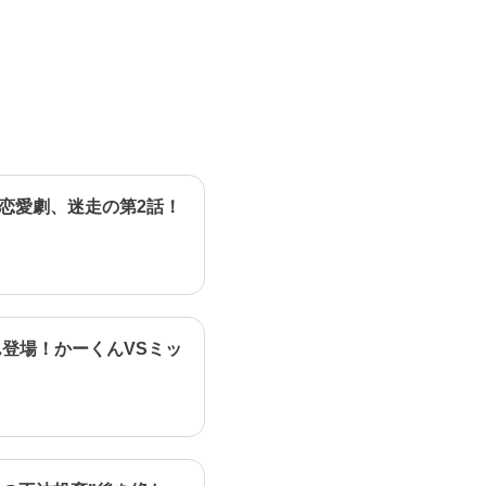
恋愛劇、迷走の第2話！
登場！かーくんVSミッ