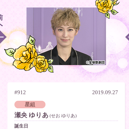
#912
2019.09.27
星組
瀬央 ゆりあ
(せお ゆりあ)
誕生日