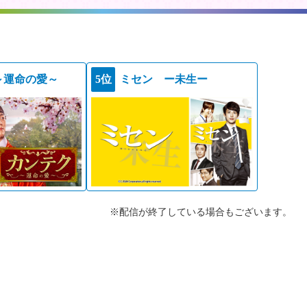
～運命の愛～
5位
ミセン ー未生ー
※配信が終了している場合もございます。