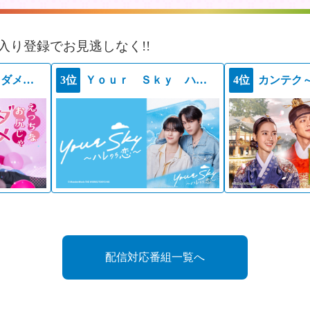
入り登録でお見逃しなく!!
えっちなお尻じゃダメですか？
3位
Ｙｏｕｒ Ｓｋｙ ハレのち恋
4位
カンテク
配信対応番組一覧へ