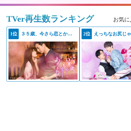
TVer再生数ランキング
お気に
1位
３５歳、今さら恋とかありえない
2位