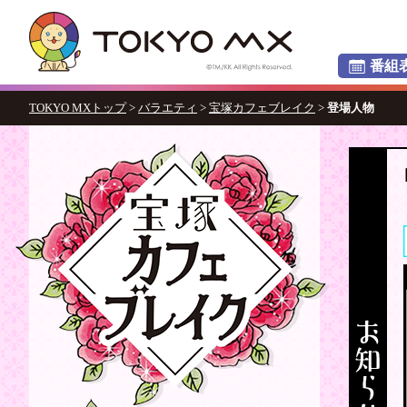
番組
TOKYO MXトップ
>
バラエティ
>
宝塚カフェブレイク
>
登場人物