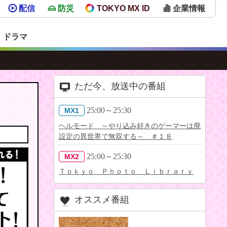
配信
防災
TOKYO MX ID
企業情報
・ドラマ
ただ今、放送中の番組
25:00～25:30
MX1
ヘルモード ～やり込み好きのゲーマーは廃
設定の異世界で無双する～ ＃１８
25:00～25:30
MX2
Ｔｏｋｙｏ Ｐｈｏｔｏ Ｌｉｂｒａｒｙ
オススメ番組