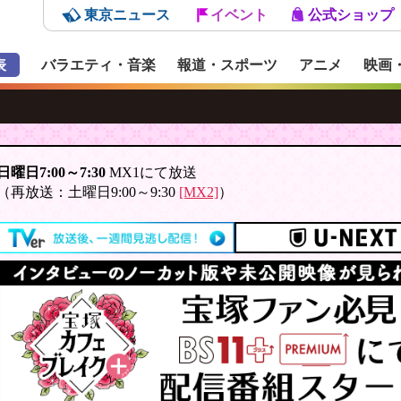
東京ニュース
イベント
公式ショップ
表
バラエティ・音楽
報道・スポーツ
アニメ
映画
日曜日7:00～7:30
MX1にて放送
（再放送：土曜日9:00～9:30
[MX2]
）