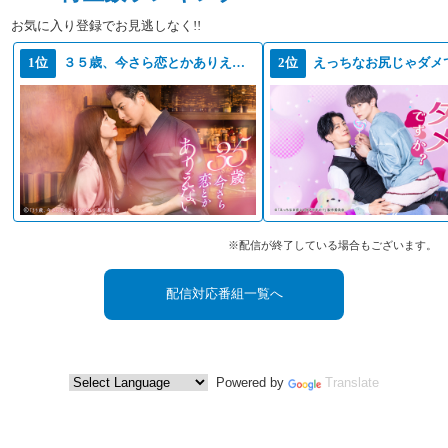
お気に入り登録でお見逃しなく!!
1位
３５歳、今さら恋とかありえない
2位
えっちなお尻じゃダメ
※配信が終了している場合もございます。
配信対応番組一覧へ
Powered by
Translate