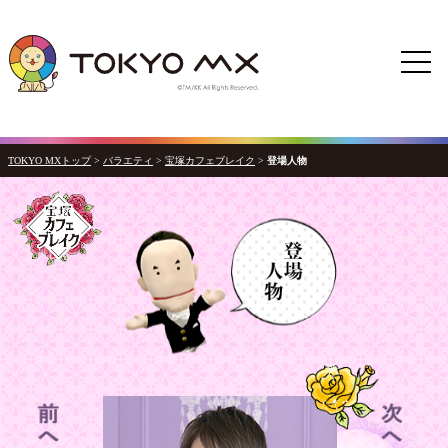
TOKYO MXトップ
>
バラエティ
>
宝塚カフェブレイク
>
登場人物