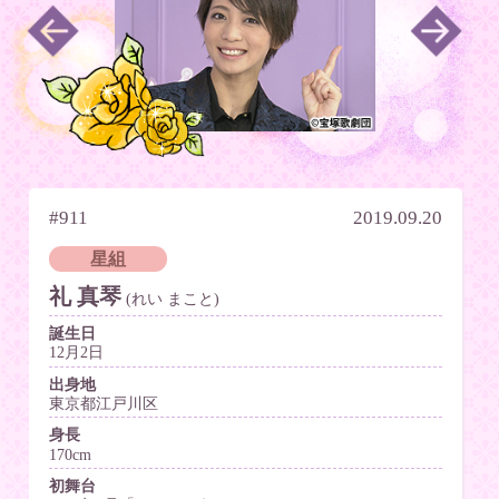
#911
2019.09.20
星組
礼 真琴
(れい まこと)
誕生日
12月2日
出身地
東京都江戸川区
身長
170cm
初舞台