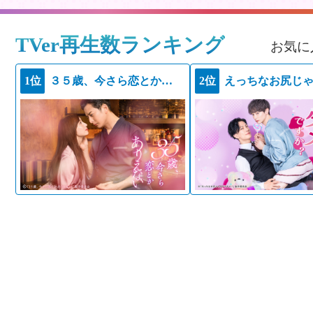
TVer再生数ランキング
お気に
1位
３５歳、今さら恋とかありえない
2位