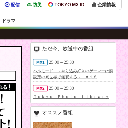
配信
防災
TOKYO MX ID
企業情報
・ドラマ
ただ今、放送中の番組
25:00～25:30
MX1
ヘルモード ～やり込み好きのゲーマーは廃
設定の異世界で無双する～ ＃１８
25:00～25:30
MX2
Ｔｏｋｙｏ Ｐｈｏｔｏ Ｌｉｂｒａｒｙ
オススメ番組