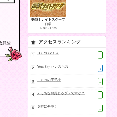
探偵！ナイトスクープ
日曜
17:00～17:55
アクセスランキング
の会員登
TOKYO MX ＋
→
Your Sky ハレのち恋
↓
しもべの王子様
→
えっちなお尻じゃダメですか？
→
５時に夢中！
→