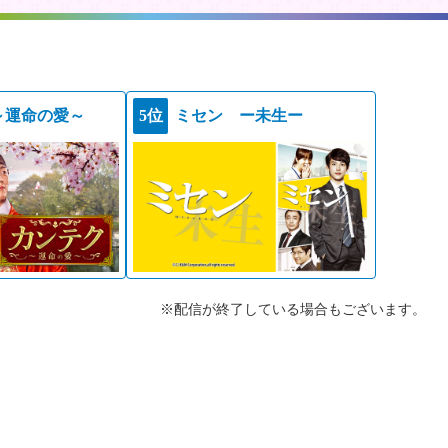
～運命の愛～
5位
ミセン ー未生ー
※配信が終了している場合もございます。