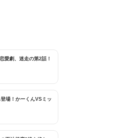
恋愛劇、迷走の第2話！
登場！かーくんVSミッ