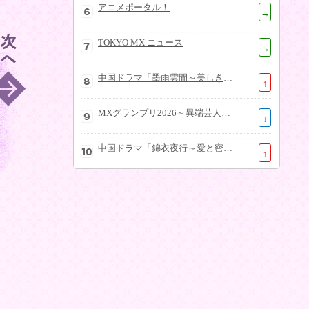
アニメポータル！
→
TOKYO MX ニュース
→
中国ドラマ「墨雨雲間～美しき復讐～」
↑
MXグランプリ2026～異端芸人決定戦～
↓
中国ドラマ「錦衣夜行～愛と密命～」
↑