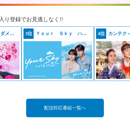
入り登録でお見逃しなく!!
えっちなお尻じゃダメですか？
3位
Ｙｏｕｒ Ｓｋｙ ハレのち恋
4位
カンテク
配信対応番組一覧へ