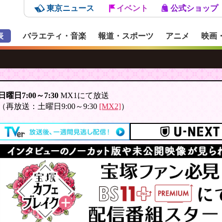
東京ニュース
イベント
公式ショップ
表
バラエティ・音楽
報道・スポーツ
アニメ
映画
日曜日7:00～7:30
MX1にて放送
（再放送：土曜日9:00～9:30
[MX2]
）