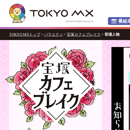
番組
TOKYO MXトップ
>
バラエティ
>
宝塚カフェブレイク
>
登場人物