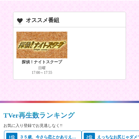
オススメ番組
探偵！ナイトスクープ
日曜
17:00～17:55
TVer再生数ランキング
お気に入り登録でお見逃しなく!!
1位
３５歳、今さら恋とかありえない
2位
えっちなお尻じゃダメ