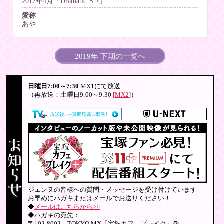
2017年4月「Dramatic“S”!」
愛称
あや
2019年 下期の一覧へ
日曜日7:00～7:30
MX1にて放送
（再放送：土曜日9:00～9:30
[MX2]
）
ジェンヌの皆様への質問・メッセージを受け付けています
お早めにハガキまたはメールでお送りください！
◆
メールはこちらから>>
◆ハガキの宛先：