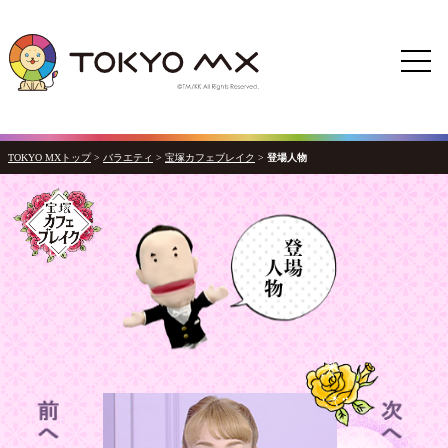
TOKYO MXトップ
>
バラエティ
>
宝塚カフェブレイク
>
登場人物