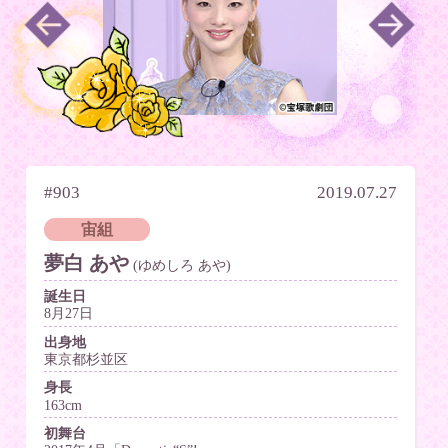
#903
2019.07.27
宙組
夢白 あや
(ゆめしろ あや)
誕生日
8月27日
出身地
東京都杉並区
身長
163cm
初舞台